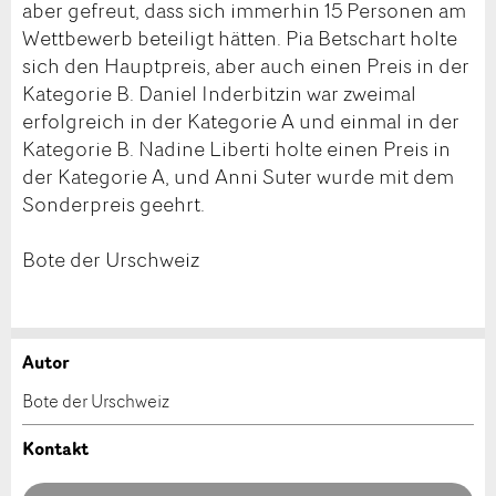
aber gefreut, dass sich immerhin 15 Personen am
Wettbewerb beteiligt hätten. Pia Betschart holte
sich den Hauptpreis, aber auch einen Preis in der
Kategorie B. Daniel Inderbitzin war zweimal
erfolgreich in der Kategorie A und einmal in der
Kategorie B. Nadine Liberti holte einen Preis in
der Kategorie A, und Anni Suter wurde mit dem
Sonderpreis geehrt.
Bote der Urschweiz
Autor
Anzeige beanstanden
Anzeige weiterempfehlen
Bote der Urschweiz
Ihr Feedback wird sehr geschätzt!
Empfehlen Sie diese Anzeige an Freunde weiter.
Kontakt