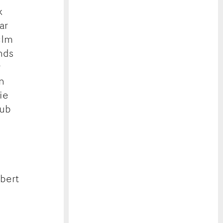
k
ar
«Im
nds
r
n
ie
lub
lbert