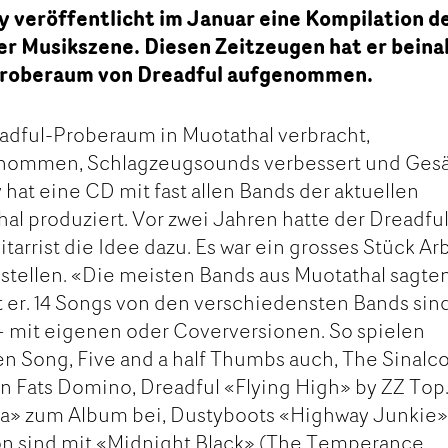
y veröffentlicht im Januar eine Kompilation d
er Musikszene. Diesen Zeitzeugen hat er bein
 Proberaum von Dreadful aufgenommen.
adful-Proberaum in Muotathal verbracht,
enommen, Schlagzeugsounds verbessert und Ges
hat eine CD mit fast allen Bands der aktuellen
al produziert. Vor zwei Jahren hatte der Dreadfu
rrist die Idee dazu. Es war ein grosses Stück Arb
stellen. «Die meisten Bands aus Muotathal sagte
t er. 14 Songs von den verschiedensten Bands sin
 mit eigenen oder Coverversionen. So spielen
 Song, Five and a half Thumbs auch, The Sinalc
on Fats Domino, Dreadful «Flying High» by ZZ Top
dra» zum Album bei, Dustyboots «Highway Junkie
ion sind mit «Midnight Black» (The Temperance