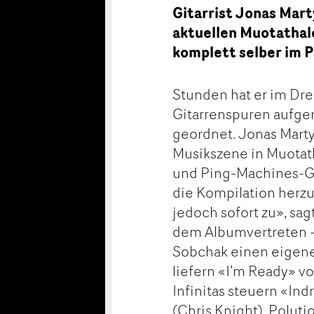
Gitarrist Jonas Mart
aktuellen Muotathal
komplett selber im
Stunden hat er im Dre
Gitarrenspuren aufg
geordnet. Jonas Marty 
Musikszene in Muotath
und Ping-Machines-Gita
die Kompilation herzu
jedoch sofort zu», sag
dem Albumvertreten –
Sobchak einen eigenen
liefern «I’m Ready» v
Infinitas steuern «In
(Chris Knight). Polut