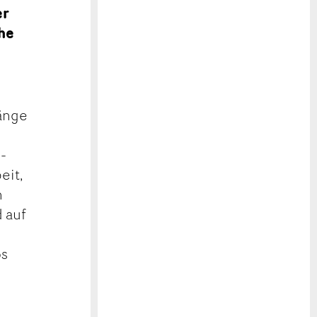
er
ahe
änge
l-
eit,
n
d auf
os
.
»