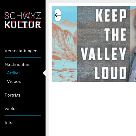
Veranstaltungen
Nachrichten
Artikel
Videos
Porträts
Werke
Info