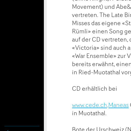
Movement) und Abe&T
vertreten. The Late B
Misses das eigene «St
Rümli» einen Song ge
auf der CD vertreten, 
«Victoria» sind auch 
«War Ensemble» zur Ve
bereits erwähnt, eine
in Ried-Muotathal vorg
CD erhältlich bei
www.cede.ch,Maneas
in Muotathal.
Bote der Urschweiz (N