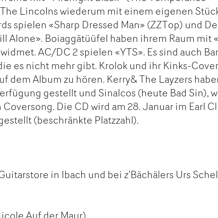
he Lincolns wiederum mit einem eigenen Stüc
irds spielen «Sharp Dressed Man» (ZZTop) und De
ill Alone». Boiaggätüüfel haben ihrem Raum mit 
widmet. AC/DC 2 spielen «YTS». Es sind auch Ba
die es nicht mehr gibt. Krolok und ihr Kinks-Cove
auf dem Album zu hören. Kerry& The Layzers habe
rfügung gestellt und Sinalcos (heute Bad Sin), w
n Coversong. Die CD wird am 28. Januar im Earl C
estellt (beschränkte Platzzahl).
Guitarstore in Ibach und bei z’Bächälers Urs Sche
icole Auf der Maur)