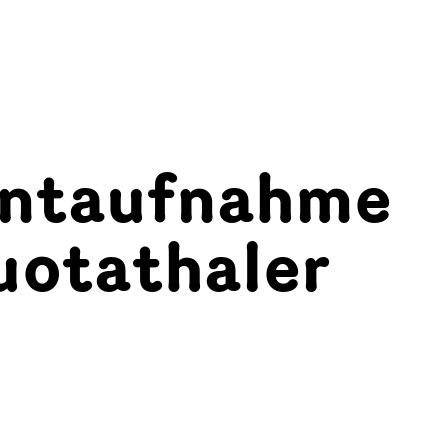
ntaufnahme
uotathaler