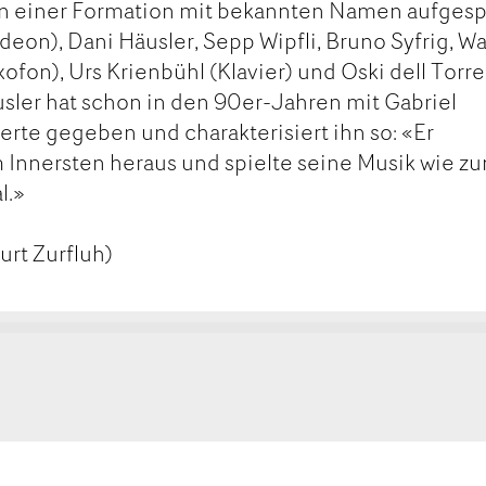
in einer Formation mit bekannten Namen aufgespi
eon), Dani Häusler, Sepp Wipfli, Bruno Syfrig, Wa
fon), Urs Krienbühl (Klavier) und Oski dell Torre
usler hat schon in den 90er-Jahren mit Gabriel
erte gegeben und charakterisiert ihn so: «Er
 Innersten heraus und spielte seine Musik wie z
l.»
urt Zurfluh)
kt
ge
ge
tanden
rempfehlen
MAIL
SEITE
FEHLEN
DRUCKEN