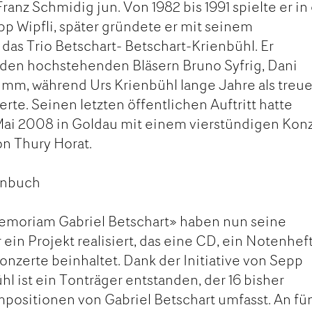
anz Schmidig jun. Von 1982 bis 1991 spielte er in
p Wipfli, später gründete er mit seinem
das Trio Betschart- Betschart-Krienbühl. Er
 den hochstehenden Bläsern Bruno Syfrig, Dani
imm, während Urs Krienbühl lange Jahre als treue
erte. Seinen letzten öffentlichen Auftritt hatte
Mai 2008 in Goldau mit einem vierstündigen Kon
n Thury Horat.
enbuch
Memoriam Gabriel Betschart» haben nun seine
ein Projekt realisiert, das eine CD, ein Notenhef
nzerte beinhaltet. Dank der Initiative von Sepp
hl ist ein Tonträger entstanden, der 16 bisher
positionen von Gabriel Betschart umfasst. An fü