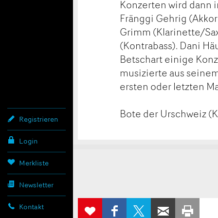
Konzerten wird dann 
Fränggi Gehrig (Akkord
Grimm (Klarinette/Saxo
(Kontrabass). Dani Hä
Betschart einige Konz
musizierte aus seinem
ersten oder letzten Ma
Bote der Urschweiz (K
Registrieren
Login
Konta
Anzei
Anzei
Merkliste
Newsletter
beans
weite
AUF
AUF X
PER E-
ZUR
Kontakt
FACEBOOK
TEILEN
WEITEREMP
AUS
MERKLISTE