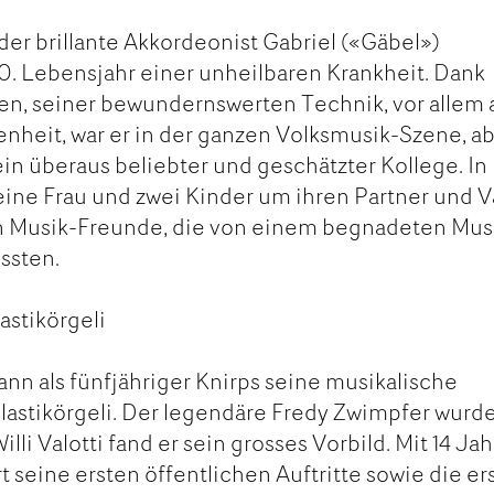
der brillante Akkordeonist Gabriel («Gäbel»)
0. Lebensjahr einer unheilbaren Krankheit. Dank
n, seiner bewundernswerten Technik, vor allem 
nheit, war er in der ganzen Volksmusik-Szene, a
ein überaus beliebter und geschätzter Kollege. In
eine Frau und zwei Kinder um ihren Partner und V
en Musik-Freunde, die von einem begnadeten Mus
ssten.
astikörgeli
ann als fünfjähriger Knirps seine musikalische
lastikörgeli. Der legendäre Fredy Zwimpfer wurd
Willi Valotti fand er sein grosses Vorbild. Mit 14 Ja
t seine ersten öffentlichen Auftritte sowie die er