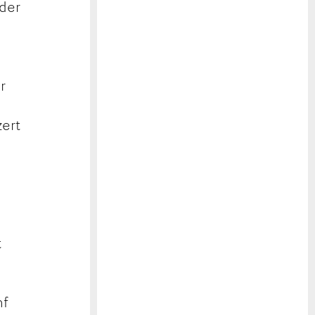
 der
r
zert
t
nf