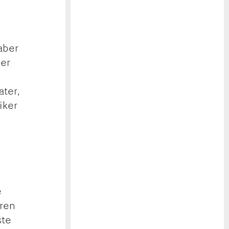
aber
ber
ater,
iker
e
hren
ste