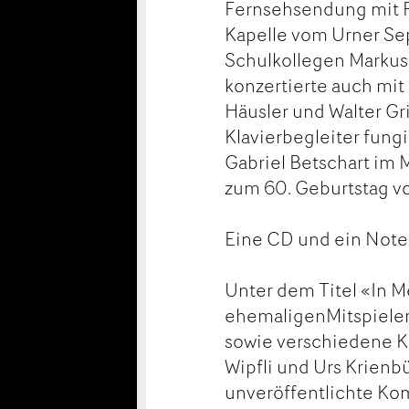
Fernsehsendung mit Fr
Kapelle vom Urner Sep
Schulkollegen Markus 
konzertierte auch mit
Häusler und Walter Gr
Klavierbegleiter fungi
Gabriel Betschart im 
zum 60. Geburtstag vo
Eine CD und ein Not
Unter dem Titel «In 
ehemaligenMitspieler 
sowie verschiedene Ko
Wipfli und Urs Krienbü
unveröffentlichte Kom