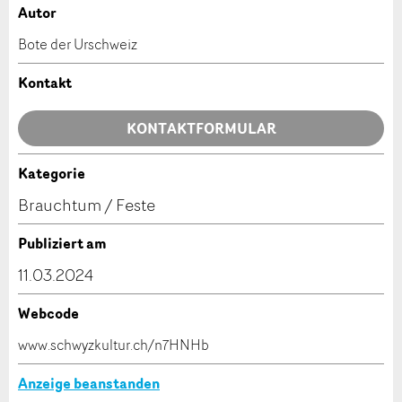
Autor
Anzeige beanstanden
Anzeige weiterempfehlen
Bote der Urschweiz
Ihr Feedback wird sehr geschätzt!
Empfehlen Sie diese Anzeige an Freunde weiter.
Kontakt
Allgemeines Feedback
KONTAKTFORMULAR
Anzeige nicht mehr gültig
Anzeige unvollständig
Kategorie
Kontakt
Brauchtum / Feste
Verfassen Sie eine Nachricht für die Kontaktpersonen
Publiziert am
dieser Anzeige.
11.03.2024
Webcode
* Eingabe erforderlich
www.schwyzkultur.ch/n7HNHb
ANZEIGE WEITEREMPFEHLEN
Anzeige beanstanden