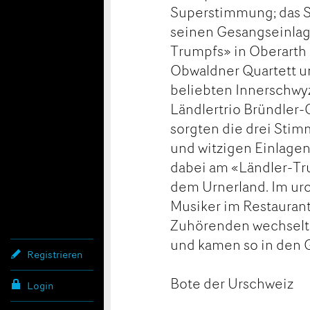
Superstimmung; das Sc
seinen Gesangseinlage
Trumpfs» in Oberarth 
Obwaldner Quartett un
beliebten Innerschwyz
Ländlertrio Bründler
sorgten die drei Sti
und witzigen Einlagen
dabei am «Ländler-T
dem Urnerland. Im urc
Musiker im Restaurant
Zuhörenden wechselt
und kamen so in den 
Registrieren
Bote der Urschweiz
Login