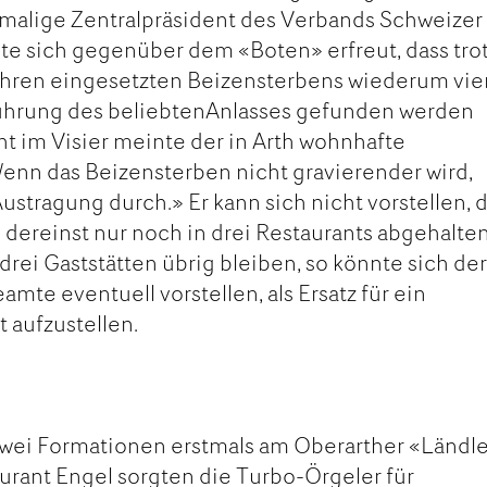
emalige Zentralpräsident des Verbands Schweizer
te sich gegenüber dem «Boten» erfreut, dass tro
Jahren eingesetzten Beizensterbens wiederum vie
führung des beliebtenAnlasses gefunden werden
ht im Visier meinte der in Arth wohnhafte
enn das Beizensterben nicht gravierender wird,
 Austragung durch.» Er kann sich nicht vorstellen, 
dereinst nur noch in drei Restaurants abgehalte
r drei Gaststätten übrig bleiben, so könnte sich de
mte eventuell vorstellen, als Ersatz für ein
t aufzustellen.
zwei Formationen erstmals am Oberarther «Ländle
urant Engel sorgten die Turbo-Örgeler für