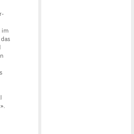
r-
k im
 das
d
rn
s
l
».