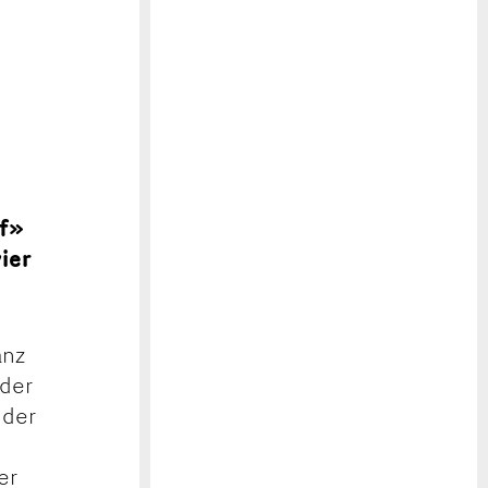
pf»
ier
anz
 der
nder
er