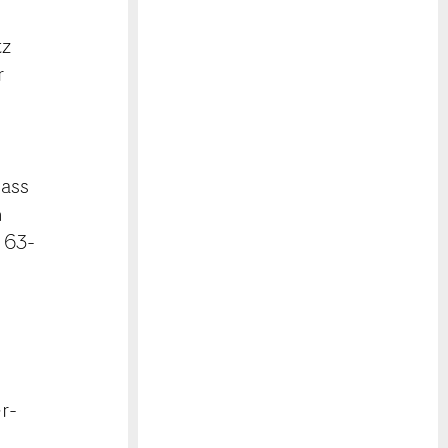
tz
r
dass
n
r 63-
r-