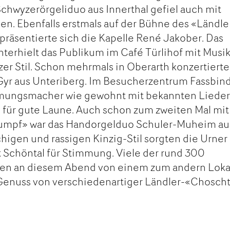
hwyzerörgeliduo aus Innerthal gefiel auch mit
n. Ebenfalls erstmals auf der Bühne des «Ländle
präsentierte sich die Kapelle René Jakober. Das
terhielt das Publikum im Café Türlihof mit Musi
er Stil. Schon mehrmals in Oberarth konzertierte
-Gyr aus Unteriberg. Im Besucherzentrum Fassbin
mmungsmacher wie gewohnt mit bekannten Liede
 für gute Laune. Auch schon zum zweiten Mal mit
rumpf» war das Handorgelduo Schuler-Muheim au
higen und rassigen Kinzig-Stil sorgten die Urner
 Schöntal für Stimmung. Viele der rund 300
en an diesem Abend von einem zum andern Loka
Genuss von verschiedenartiger Ländler-«Choscht