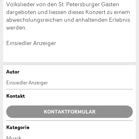
Volkslieder von den St. Petersburger Gästen
dargeboten und liessen dieses Konzert zu einem
abwechslungsreichen und anhaltenden Erlebnis
werden.
Einsiedler Anzeiger
Autor
Anzeige beanstanden
Anzeige weiterempfehlen
Einsiedler Anzeiger
Ihr Feedback wird sehr geschätzt!
Empfehlen Sie diese Anzeige an Freunde weiter.
Kontakt
Allgemeines Feedback
KONTAKTFORMULAR
Anzeige nicht mehr gültig
Anzeige unvollständig
Kategorie
Kontakt
Musik