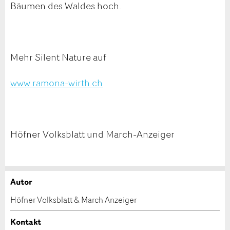
Bäumen des Waldes hoch.
Mehr Silent Nature auf
www.ramona-wirth.ch
Höfner Volksblatt und March-Anzeiger
Autor
Anzeige beanstanden
Anzeige weiterempfehlen
Höfner Volksblatt & March Anzeiger
Ihr Feedback wird sehr geschätzt!
Empfehlen Sie diese Anzeige an Freunde weiter.
Kontakt