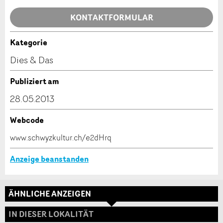
Allgemeines Feedback
KONTAKTFORMULAR
Anzeige nicht mehr gültig
Anzeige unvollständig
Kategorie
Kontakt
Dies & Das
Verfassen Sie eine Nachricht für die Kontaktpersonen
Publiziert am
dieser Anzeige.
28.05.2013
Webcode
* Eingabe erforderlich
www.schwyzkultur.ch/e2dHrq
ANZEIGE WEITEREMPFEHLEN
Anzeige beanstanden
Nachricht
Schliessen
ÄHNLICHE ANZEIGEN
Adresse
IN DIESER LOKALITÄT