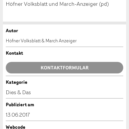
Höfner Volksblatt und March-Anzeiger (pd)
Autor
Anzeige beanstanden
Anzeige weiterempfehlen
Höfner Volksblatt & March Anzeiger
Ihr Feedback wird sehr geschätzt!
Empfehlen Sie diese Anzeige an Freunde weiter.
Kontakt
Allgemeines Feedback
KONTAKTFORMULAR
Anzeige nicht mehr gültig
Anzeige unvollständig
Kategorie
Kontakt
Dies & Das
Verfassen Sie eine Nachricht für die Kontaktpersonen
Publiziert am
dieser Anzeige.
13.06.2017
Webcode