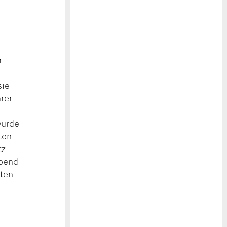
r
sie
hrer
würde
ten
tz
abend
tten