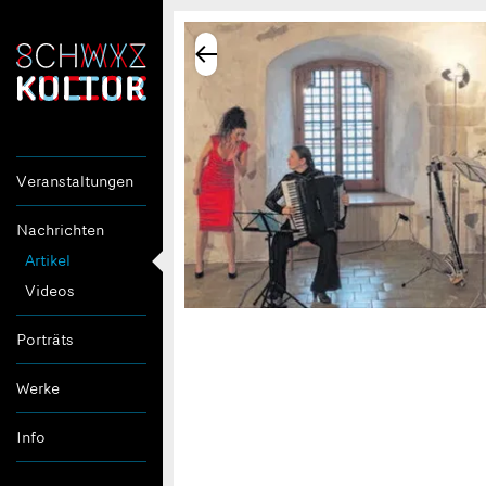
Veranstaltungen
Nachrichten
Artikel
Videos
Porträts
Werke
Info