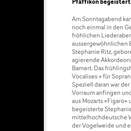
Pfäffikon begeistert
Am Sonntagabend kame
noch einmal in den G
fröhlichen Liederaben
aussergewöhnlichen B
Stephanie Ritz, gebore
agierende Akkordeonist
Bamert. Das frühling
Vocalises » für Sopra
Speziell daran war der
Vorraum anfingen und 
aus Mozarts «Figaro»
begeisterte Stephani
mittelhochdeutsche We
der Vogelweide und 