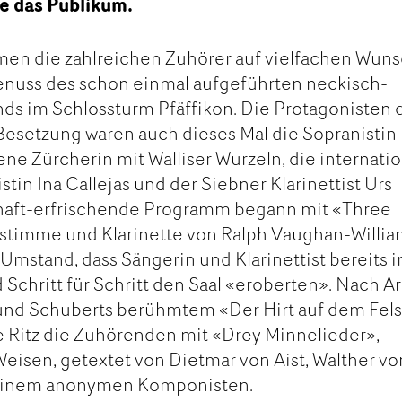
e das Publikum.
n die zahlreichen Zuhörer auf vielfachen Wun
enuss des schon einmal aufgeführten neckisch-
ds im Schlossturm Pfäffikon. Die Protagonisten 
esetzung waren auch dieses Mal die Sopranistin
ne Zürcherin mit Walliser Wurzeln, die internatio
in Ina Callejas und der Siebner Klarinettist Urs
shaft-erfrischende Programm begann mit «Three
nstimme und Klarinette von Ralph Vaughan-Willia
 Umstand, dass Sängerin und Klarinettist bereits 
Schritt für Schritt den Saal «eroberten». Nach A
 und Schuberts berühmtem «Der Hirt auf dem Fel
e Ritz die Zuhörenden mit «Drey Minnelieder»,
isen, getextet von Dietmar von Aist, Walther vo
einem anonymen Komponisten.