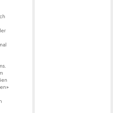
sch
der
nal
ms.
im
rien
sen»
n