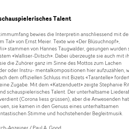
schauspielerisches Talent
immumfang bewies die Interpretin anschliessend mit de
m Tal» von Ernst Meier. Texte wie «Der Blüsuchnopf»,
 Wii» stammen von Hannes Taugwalder, gesungen wurden 
nstem «Walliser-Diitsch». Dabei überzeugte sie auch mit i
sie die Zuhörer ganz im Sinne des Mottos zum Lachen
eder oder Instru- mentalkompositionen hier aufzuzählen, 
h dem offiziellen Schluss mit Bizets «Tarantelle» forder
 eine Zugabe. Mit dem «Katzenduett» zeigte Stephanie Ri
und schauspielerisches Talent. Der unterhaltsame Lieder
verdient (Corona liess grüssen), aber die Anwesenden ha
euen, sie kamen in den Genuss eines unterhaltsamen
antastischen Stimme und hochstehender Begleitmusik.
rch-Anzeiger / Paul A. Good