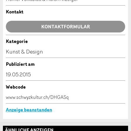
Ihr Feedback wird sehr geschätzt!
Empfehlen Sie diese Anzeige an Freunde weiter.
Kontakt
Allgemeines Feedback
KONTAKTFORMULAR
Anzeige nicht mehr gültig
Anzeige unvollständig
Kategorie
Kontakt
Kunst & Design
Verfassen Sie eine Nachricht für die Kontaktpersonen
Publiziert am
dieser Anzeige.
19.05.2015
Webcode
* Eingabe erforderlich
www.schwyzkultur.ch/DHGASq
ANZEIGE WEITEREMPFEHLEN
Anzeige beanstanden
Nachricht
Schliessen
ÄHNLICHE ANZEIGEN