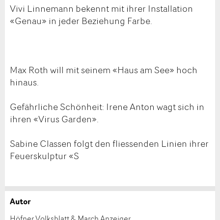
Vivi Linnemann bekennt mit ihrer Installation
«Genau» in jeder Beziehung Farbe.
Max Roth will mit seinem «Haus am See» hoch
hinaus.
Gefährliche Schönheit: Irene Anton wagt sich in
ihren «Virus Garden».
Sabine Classen folgt den fliessenden Linien ihrer
Feuerskulptur «S
Autor
Anzeige beanstanden
Anzeige weiterempfehlen
Höfner Volksblatt & March Anzeiger