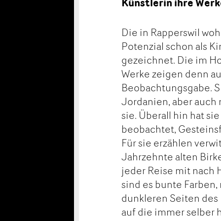
Künstlerin ihre Wer
Die in Rapperswil woh
Potenzial schon als K
gezeichnet. Die im Ho
Werke zeigen denn au
Beobachtungsgabe. Sie
Jordanien, aber auch 
sie. Überall hin hat 
beobachtet, Gesteins
Für sie erzählen verw
Jahrzehnte alten Birk
jeder Reise mit nach 
sind es bunte Farben
dunkleren Seiten des 
auf die immer selber 