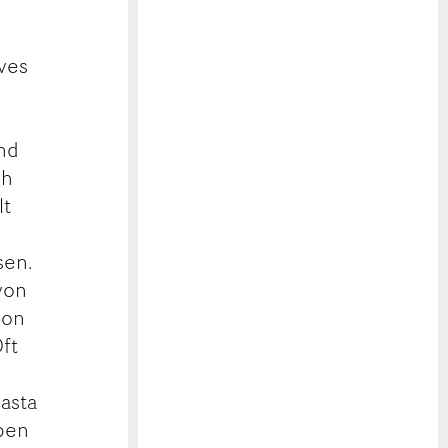
ives
nd
ch
lt
sen.
von
von
ft
asta
rben