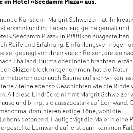
ke im Hotel «Seedamm Plaza» aus.
nende Künstlerin Margrit Schweizer hat ihr kreat
ind erkannt und ihr Leben lang gerne gemalt und
tel «Seedamm Plaza» in Pfäffikon ausgestellten
ch Reife und Erfahrung, Einfühlungsvermögen u
 sei geprägt von ihren vielen Reisen, die sie na
nach Thailand, Burma oder Indien brachten, erzäh
sie den Skizzenblock mitgenommen, hat die Natur
formationen oder auch Bäume auf sich wirken las
itterte Steine ebenso Geschichten wie die Rinde 
en. All diese Eindrücke nimmt Margrit Schweizer 
Hause und bringt sie aussagestark auf Leinwand. O
, manchmal dominieren erdige Töne, wohl die
Lebens betonend. Häufig trägt die Malerin eine P
hergestellte Leinwand auf, erst dann kommen Fa