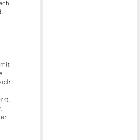
fach
.
 mit
e
sich
rkt,
,
der