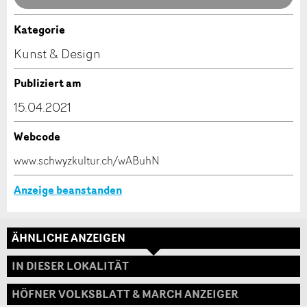
Kategorie
Kontakt
Kunst & Design
Verfassen Sie eine Nachricht für die Kontaktpersonen
Publiziert am
dieser Anzeige.
* Eingabe erforderlich
15.04.2021
ANZEIGE WEITEREMPFEHLEN
Webcode
Nachricht
Schliessen
www.schwyzkultur.ch/wABuhN
Anzeige beanstanden
ÄHNLICHE ANZEIGEN
* Eingabe erforderlich
Adresse
IN DIESER LOKALITÄT
Zur Qualitätssicherung wird eine Kopie der E-Mail
an guidle übermittelt.
HÖFNER VOLKSBLATT & MARCH ANZEIGER