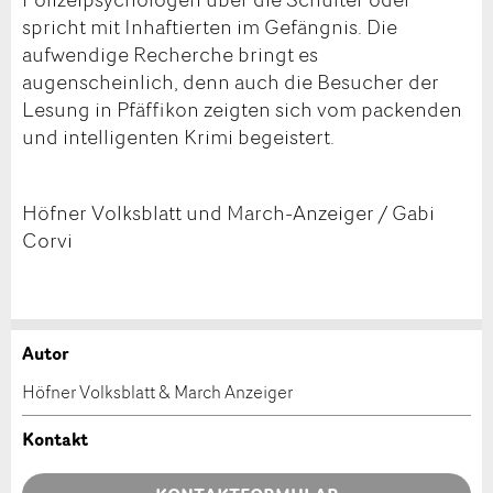
spricht mit Inhaftierten im Gefängnis. Die
aufwendige Recherche bringt es
augenscheinlich, denn auch die Besucher der
Lesung in Pfäffikon zeigten sich vom packenden
und intelligenten Krimi begeistert.
Höfner Volksblatt und March-Anzeiger / Gabi
Corvi
Autor
Anzeige beanstanden
Anzeige weiterempfehlen
Höfner Volksblatt & March Anzeiger
Ihr Feedback wird sehr geschätzt!
Empfehlen Sie diese Anzeige an Freunde weiter.
Kontakt