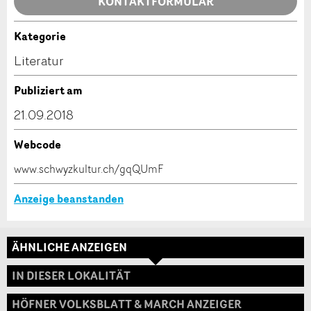
Allgemeines Feedback
KONTAKTFORMULAR
Anzeige nicht mehr gültig
Anzeige unvollständig
Kategorie
Kontakt
Literatur
Verfassen Sie eine Nachricht für die Kontaktpersonen
Publiziert am
dieser Anzeige.
21.09.2018
Webcode
* Eingabe erforderlich
www.schwyzkultur.ch/gqQUmF
ANZEIGE WEITEREMPFEHLEN
Anzeige beanstanden
Nachricht
Schliessen
ÄHNLICHE ANZEIGEN
Adresse
IN DIESER LOKALITÄT
HÖFNER VOLKSBLATT & MARCH ANZEIGER
* Eingabe erforderlich