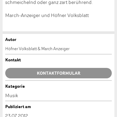
schmeichelnd oder ganz zart berührend.
March-Anzeiger und Höfner Volksblatt
Autor
Anzeige beanstanden
Anzeige weiterempfehlen
Höfner Volksblatt & March Anzeiger
Ihr Feedback wird sehr geschätzt!
Empfehlen Sie diese Anzeige an Freunde weiter.
Kontakt
Allgemeines Feedback
KONTAKTFORMULAR
Anzeige nicht mehr gültig
Anzeige unvollständig
Kategorie
Kontakt
Musik
Verfassen Sie eine Nachricht für die Kontaktpersonen
Publiziert am
dieser Anzeige.
23.07.2012