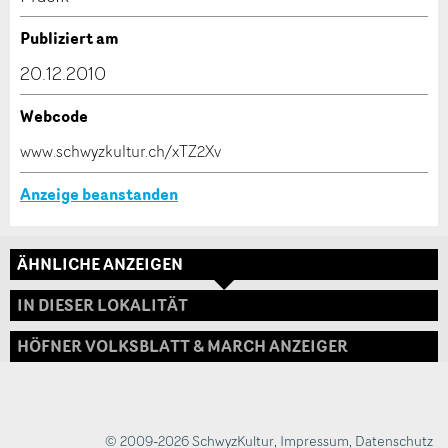
Verfassen Sie eine Nachricht für die Kontaktpersonen
Publiziert am
dieser Anzeige.
20.12.2010
Webcode
* Eingabe erforderlich
www.schwyzkultur.ch/xTZ2Xv
ANZEIGE WEITEREMPFEHLEN
Anzeige beanstanden
Nachricht
Schliessen
ÄHNLICHE ANZEIGEN
Adresse
IN DIESER LOKALITÄT
HÖFNER VOLKSBLATT & MARCH ANZEIGER
* Eingabe erforderlich
Zur Qualitätssicherung wird eine Kopie der E-Mail
an guidle übermittelt.
© 2009-2026 SchwyzKultur
,
Impressum
,
Datenschutz