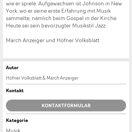
wie er spiele. Aufgewachsen ist Johnson in New
York, wo er seine erste Erfahrung mit Musik
sammelte, nämlich beim Gospel in der Kirche.
Heute sei sein bevorzugter Musikstil Jazz.
March Anzeiger und Höfner Volksblatt
Autor
Anzeige beanstanden
Anzeige weiterempfehlen
Höfner Volksblatt & March Anzeiger
Ihr Feedback wird sehr geschätzt!
Empfehlen Sie diese Anzeige an Freunde weiter.
Kontakt
Allgemeines Feedback
KONTAKTFORMULAR
Anzeige nicht mehr gültig
Anzeige unvollständig
Kategorie
Kontakt
Musik