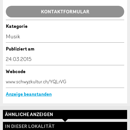
Allgemeines Feedback
KONTAKTFORMULAR
Anzeige nicht mehr gültig
Anzeige unvollständig
Kategorie
Kontakt
Musik
Verfassen Sie eine Nachricht für die Kontaktpersonen
Publiziert am
dieser Anzeige.
24.03.2015
Webcode
* Eingabe erforderlich
www.schwyzkultur.ch/YQLrVG
ANZEIGE WEITEREMPFEHLEN
Anzeige beanstanden
Nachricht
Schliessen
ÄHNLICHE ANZEIGEN
Adresse
IN DIESER LOKALITÄT