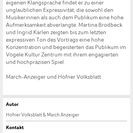
eigenen Klangsprache findet er zu einer
unglaublichen Expressivität, die sowohl den
Musikerinnen als auch dem Publikum eine hohe
Aufmerksamkeit abverlangte. Martina Brodbeck
und Ingrid Karlen zeigten bis zum letzten
expressiven Ton des Vortrags eine hohe
Konzentration und begeisterten das Publikum im
Vögele Kultur Zentrum mit ihrem engagierten
und hochpräzisen Spiel.
March-Anzeiger und Höfner Volksblatt
Autor
Anzeige beanstanden
Anzeige weiterempfehlen
Höfner Volksblatt & March Anzeiger
Ihr Feedback wird sehr geschätzt!
Empfehlen Sie diese Anzeige an Freunde weiter.
Kontakt