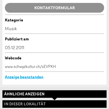
Allgemeines Feedback
KONTAKTFORMULAR
Anzeige nicht mehr gültig
Anzeige unvollständig
Kategorie
Kontakt
Musik
Verfassen Sie eine Nachricht für die Kontaktpersonen
Publiziert am
dieser Anzeige.
05.12.2011
Webcode
* Eingabe erforderlich
www.schwyzkultur.ch/sEVPKH
ANZEIGE WEITEREMPFEHLEN
Anzeige beanstanden
Nachricht
Schliessen
ÄHNLICHE ANZEIGEN
Adresse
IN DIESER LOKALITÄT