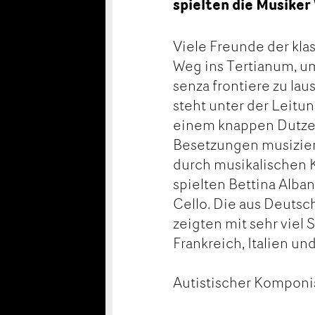
spielten die Musiker
Viele Freunde der kl
Weg ins Tertianum, u
senza frontiere zu la
steht unter der Leitu
einem knappen Dutzen
Besetzungen musiziere
durch musikalischen 
spielten Bettina Alban
Cello. Die aus Deuts
zeigten mit sehr viel
Frankreich, Italien un
Autistischer Komponi