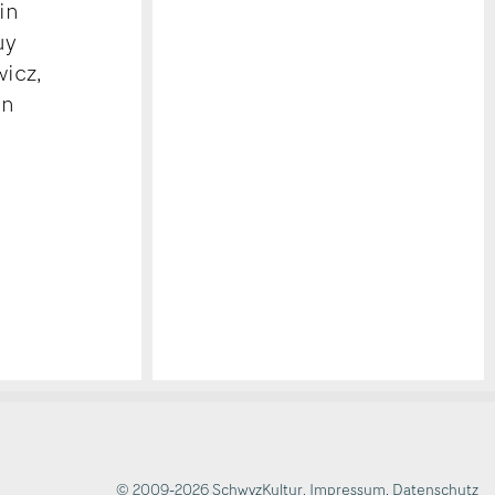
in
uy
icz,
nn
© 2009-2026 SchwyzKultur
,
Impressum
,
Datenschutz