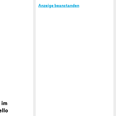
Anzeige beanstanden
 im
ello