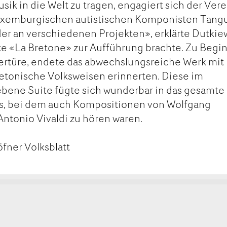
ik in die Welt zu tragen, engagiert sich der Vere
xemburgischen autistischen Komponisten Tang
 an verschiedenen Projekten», erklärte Dutkiew
ite «La Bretone» zur Aufführung brachte. Zu Begi
ertüre, endete das abwechslungsreiche Werk mit
retonische Volksweisen erinnerten. Diese im
ebene Suite fügte sich wunderbar in das gesamte
ts, bei dem auch Kompositionen von Wolfgang
ntonio Vivaldi zu hören waren.
fner Volksblatt
kt
ge
ge