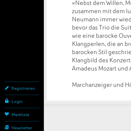
«Nebst dem Willen, Mus
zusammen mit dem lu
Neumann immer wieder
bevor das Trio die Su
wie eine barocke Ouv
Klangperlen, die an b
barocken Stil geschri
Klangbild des Konzer
Amadeus Mozart und A
Marchanzeiger und Hö
Registrieren
Login
Konta
Anzei
Anzei
Merkliste
Newsletter