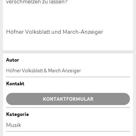
verschmelzen zu lassen?
Höfner Volksblatt und March-Anzeiger
Autor
Anzeige beanstanden
Anzeige weiterempfehlen
Höfner Volksblatt & March Anzeiger
Ihr Feedback wird sehr geschätzt!
Empfehlen Sie diese Anzeige an Freunde weiter.
Kontakt
Allgemeines Feedback
KONTAKTFORMULAR
Anzeige nicht mehr gültig
Anzeige unvollständig
Kategorie
Kontakt
Musik