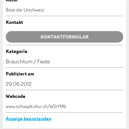
Anzeige beanstanden
Anzeige weiterempfehlen
Bote der Urschweiz
Ihr Feedback wird sehr geschätzt!
Empfehlen Sie diese Anzeige an Freunde weiter.
Kontakt
Allgemeines Feedback
KONTAKTFORMULAR
Anzeige nicht mehr gültig
Anzeige unvollständig
Kategorie
Kontakt
Brauchtum / Feste
Verfassen Sie eine Nachricht für die Kontaktpersonen
Publiziert am
dieser Anzeige.
29.06.2012
Webcode
* Eingabe erforderlich
www.schwyzkultur.ch/WSrYMb
ANZEIGE WEITEREMPFEHLEN
Anzeige beanstanden
Nachricht
Schliessen