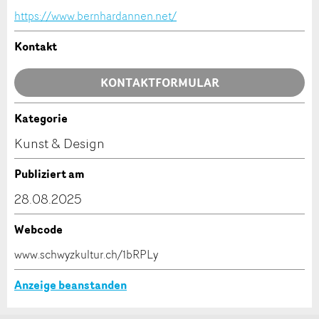
https://www.bernhardannen.net/
Allgemeines Feedback
Anzeige nicht mehr gültig
Kontakt
Anzeige unvollständig
KONTAKTFORMULAR
Kategorie
Kontakt
Kunst & Design
Verfassen Sie eine Nachricht für die Kontaktpersonen
Publiziert am
dieser Anzeige.
* Eingabe erforderlich
28.08.2025
ANZEIGE WEITEREMPFEHLEN
Webcode
Nachricht
Schliessen
www.schwyzkultur.ch/1bRPLy
Anzeige beanstanden