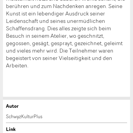
berühren und zum Nachdenken anregen. Seine
Kunst ist ein lebendiger Ausdruck seiner
Leidenschaft und seines unermüdlichen
Schaffensdrang. Dies alles zeigte sich beim
Besuch in seinem Atelier, wo geschnitzt,
gegossen, gesägt, gesprayt, gezeichnet, geleimt
und vieles mehr wird. Die Teilnehmer waren
begeistert von seiner Vielseitigkeit und den
Arbeiten.
Autor
Anzeige beanstanden
Anzeige weiterempfehlen
SchwyzKulturPlus
Ihr Feedback wird sehr geschätzt!
Empfehlen Sie diese Anzeige an Freunde weiter.
Link