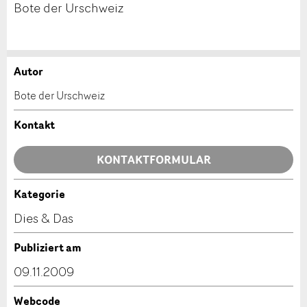
Bote der Urschweiz
Autor
Anzeige beanstanden
Anzeige weiterempfehlen
Bote der Urschweiz
Ihr Feedback wird sehr geschätzt!
Empfehlen Sie diese Anzeige an Freunde weiter.
Kontakt
Allgemeines Feedback
KONTAKTFORMULAR
Anzeige nicht mehr gültig
Anzeige unvollständig
Kategorie
Kontakt
Dies & Das
Verfassen Sie eine Nachricht für die Kontaktpersonen
Publiziert am
dieser Anzeige.
09.11.2009
Webcode