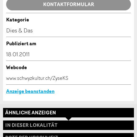
Allgemeines Feedback
KONTAKTFORMULAR
Anzeige nicht mehr gültig
Anzeige unvollständig
Kategorie
Kontakt
Dies & Das
Verfassen Sie eine Nachricht für die Kontaktpersonen
Publiziert am
dieser Anzeige.
18.01.2011
Webcode
* Eingabe erforderlich
www.schwyzkultur.ch/ZyseKS
ANZEIGE WEITEREMPFEHLEN
Anzeige beanstanden
Nachricht
Schliessen
ÄHNLICHE ANZEIGEN
Adresse
IN DIESER LOKALITÄT