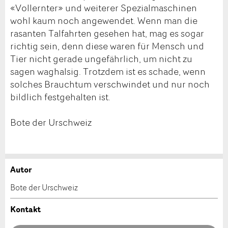
«Vollernter» und weiterer Spezialmaschinen
wohl kaum noch angewendet. Wenn man die
rasanten Talfahrten gesehen hat, mag es sogar
richtig sein, denn diese waren für Mensch und
Tier nicht gerade ungefährlich, um nicht zu
sagen waghalsig. Trotzdem ist es schade, wenn
solches Brauchtum verschwindet und nur noch
bildlich festgehalten ist.
Bote der Urschweiz
Autor
Anzeige beanstanden
Anzeige weiterempfehlen
Bote der Urschweiz
Ihr Feedback wird sehr geschätzt!
Empfehlen Sie diese Anzeige an Freunde weiter.
Kontakt