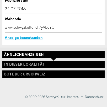
Publiziert am
dieser Anzeige.
24.07.2018
Webcode
* Eingabe erforderlich
www.schwyzkultur.ch/yAbdYC
ANZEIGE WEITEREMPFEHLEN
Anzeige beanstanden
Nachricht
Schliessen
ÄHNLICHE ANZEIGEN
Adresse
IN DIESER LOKALITÄT
BOTE DER URSCHWEIZ
* Eingabe erforderlich
Zur Qualitätssicherung wird eine Kopie der E-Mail
an guidle übermittelt.
© 2009-2026 SchwyzKultur
,
Impressum
,
Datenschutz
NACHRICHT SENDEN