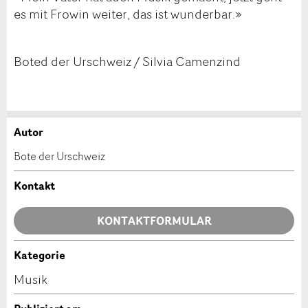
es mit Frowin weiter, das ist wunderbar.»
Boted der Urschweiz / Silvia Camenzind
Autor
Anzeige beanstanden
Anzeige weiterempfehlen
Bote der Urschweiz
Ihr Feedback wird sehr geschätzt!
Empfehlen Sie diese Anzeige an Freunde weiter.
Kontakt
Allgemeines Feedback
KONTAKTFORMULAR
Anzeige nicht mehr gültig
Anzeige unvollständig
Kategorie
Kontakt
Musik
Verfassen Sie eine Nachricht für die Kontaktpersonen