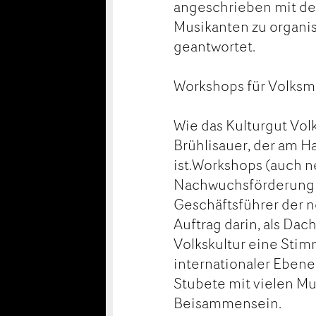
angeschrieben mit dem
Musikanten zu organis
geantwortet.
Workshops für Volksm
Wie das Kulturgut Vol
Brühlisauer, der am Ha
ist.Workshops (auch n
Nachwuchsförderung s
Geschäftsführer der n
Auftrag darin, als Da
Volkskultur eine Stim
internationaler Ebene
Stubete mit vielen M
Beisammensein.