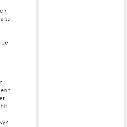
len
ärts
urde
r
 denn
er
hlt
wyz