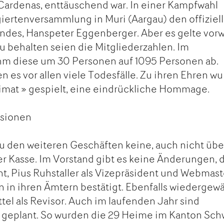
Cardenas, enttäuschend war. In einer Kampfwahl
giertenversammlung in Muri (Aargau) den offiziel
ndes, Hanspeter Eggenberger. Aber es gelte vorw
u behalten seien die Mitgliederzahlen. Im
m diese um 30 Personen auf 1095 Personen ab.
n es vor allen viele Todesfälle. Zu ihren Ehren w
imat » gespielt, eine eindrückliche Hommage.
ssionen
u den weiteren Geschäften keine, auch nicht übe
 der Kasse. Im Vorstand gibt es keine Änderungen,
dent, Pius Ruhstaller als Vizepräsident und Webmast
n in ihren Ämtern bestätigt. Ebenfalls wiedergewä
el als Revisor. Auch im laufenden Jahr sind
 geplant. So wurden die 29 Heime im Kanton Sch