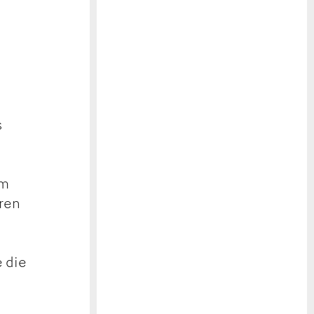
s
em
hren
e die