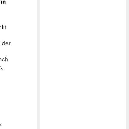
 in
nkt
 der
bach
s,
s