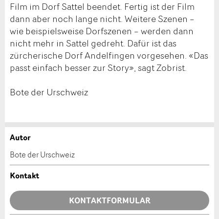
Film im Dorf Sattel beendet. Fertig ist der Film
dann aber noch lange nicht. Weitere Szenen –
wie beispielsweise Dorfszenen – werden dann
nicht mehr in Sattel gedreht. Dafür ist das
zürcherische Dorf Andelfingen vorgesehen. «Das
passt einfach besser zur Story», sagt Zobrist.
Bote der Urschweiz
Autor
Anzeige beanstanden
Anzeige weiterempfehlen
Bote der Urschweiz
Ihr Feedback wird sehr geschätzt!
Empfehlen Sie diese Anzeige an Freunde weiter.
Kontakt
Allgemeines Feedback
KONTAKTFORMULAR
Anzeige nicht mehr gültig