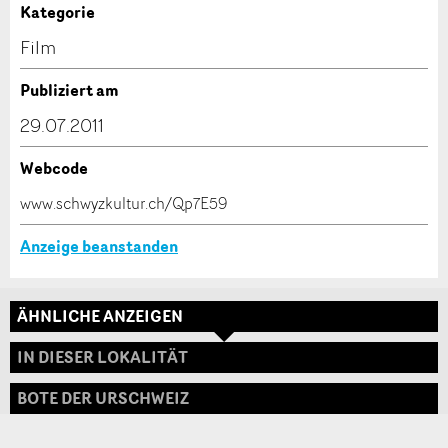
Anzeige unvollständig
Kategorie
Kontakt
Film
Verfassen Sie eine Nachricht für die Kontaktpersonen
Publiziert am
dieser Anzeige.
29.07.2011
Webcode
* Eingabe erforderlich
www.schwyzkultur.ch/Qp7E59
ANZEIGE WEITEREMPFEHLEN
Anzeige beanstanden
Nachricht
Schliessen
ÄHNLICHE ANZEIGEN
Adresse
IN DIESER LOKALITÄT
BOTE DER URSCHWEIZ
* Eingabe erforderlich
Zur Qualitätssicherung wird eine Kopie der E-Mail