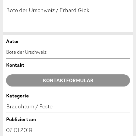
Bote der Urschweiz / Erhard Gick
Autor
Anzeige beanstanden
Anzeige weiterempfehlen
Bote der Urschweiz
Ihr Feedback wird sehr geschätzt!
Empfehlen Sie diese Anzeige an Freunde weiter.
Kontakt
Allgemeines Feedback
KONTAKTFORMULAR
Anzeige nicht mehr gültig
Anzeige unvollständig
Kategorie
Kontakt
Brauchtum / Feste
Verfassen Sie eine Nachricht für die Kontaktpersonen
Publiziert am
dieser Anzeige.
07.01.2019