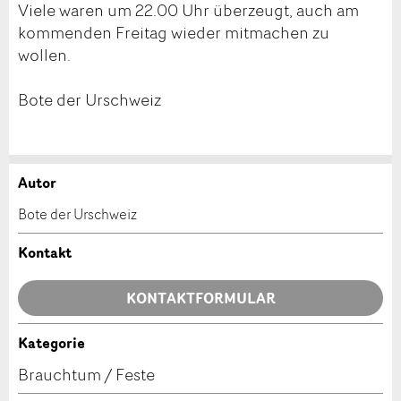
Viele waren um 22.00 Uhr überzeugt, auch am
kommenden Freitag wieder mitmachen zu
wollen.
Bote der Urschweiz
Autor
Anzeige beanstanden
Anzeige weiterempfehlen
Bote der Urschweiz
Ihr Feedback wird sehr geschätzt!
Empfehlen Sie diese Anzeige an Freunde weiter.
Kontakt
Allgemeines Feedback
KONTAKTFORMULAR
Anzeige nicht mehr gültig
Anzeige unvollständig
Kategorie
Kontakt
Brauchtum / Feste