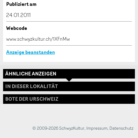
Verfassen Sie eine Nachricht für die Kontaktpersonen
Publiziert am
dieser Anzeige.
24.01.2011
Webcode
* Eingabe erforderlich
www.schwyzkultur.ch/1XFnMw
ANZEIGE WEITEREMPFEHLEN
Anzeige beanstanden
Nachricht
Schliessen
ÄHNLICHE ANZEIGEN
Adresse
IN DIESER LOKALITÄT
BOTE DER URSCHWEIZ
* Eingabe erforderlich
Zur Qualitätssicherung wird eine Kopie der E-Mail
an guidle übermittelt.
© 2009-2026 SchwyzKultur
,
Impressum
,
Datenschutz
NACHRICHT SENDEN