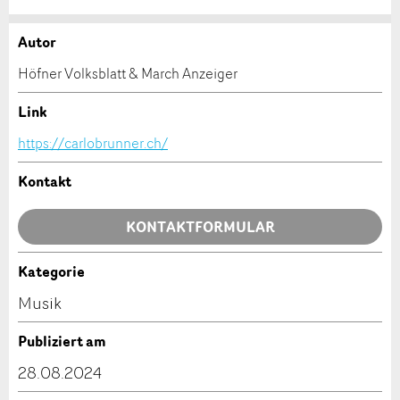
Autor
Anzeige beanstanden
Anzeige weiterempfehlen
Höfner Volksblatt & March Anzeiger
Ihr Feedback wird sehr geschätzt!
Empfehlen Sie diese Anzeige an Freunde weiter.
Link
https://carlobrunner.ch/
Allgemeines Feedback
Anzeige nicht mehr gültig
Kontakt
Anzeige unvollständig
KONTAKTFORMULAR
Kategorie
Kontakt
Musik
Verfassen Sie eine Nachricht für die Kontaktpersonen
Publiziert am
dieser Anzeige.
* Eingabe erforderlich
28.08.2024
ANZEIGE WEITEREMPFEHLEN