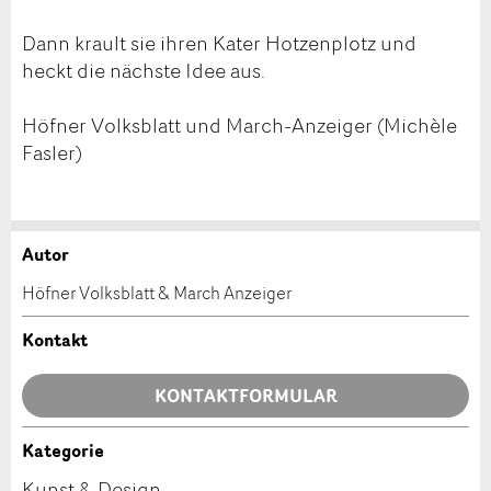
Dann krault sie ihren Kater Hotzenplotz und
heckt die nächste Idee aus.
Höfner Volksblatt und March-Anzeiger (Michèle
Fasler)
Autor
Anzeige beanstanden
Anzeige weiterempfehlen
Höfner Volksblatt & March Anzeiger
Ihr Feedback wird sehr geschätzt!
Empfehlen Sie diese Anzeige an Freunde weiter.
Kontakt
Allgemeines Feedback
KONTAKTFORMULAR
Anzeige nicht mehr gültig
Anzeige unvollständig
Kategorie
Kontakt
Kunst & Design