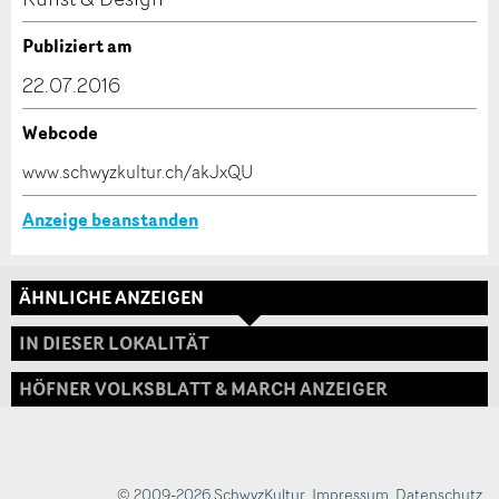
Verfassen Sie eine Nachricht für die Kontaktpersonen
Publiziert am
dieser Anzeige.
22.07.2016
Webcode
* Eingabe erforderlich
www.schwyzkultur.ch/akJxQU
ANZEIGE WEITEREMPFEHLEN
Anzeige beanstanden
Nachricht
Schliessen
ÄHNLICHE ANZEIGEN
Adresse
IN DIESER LOKALITÄT
HÖFNER VOLKSBLATT & MARCH ANZEIGER
* Eingabe erforderlich
Zur Qualitätssicherung wird eine Kopie der E-Mail
an guidle übermittelt.
© 2009-2026 SchwyzKultur
,
Impressum
,
Datenschutz