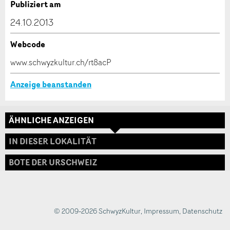
Verfassen Sie eine Nachricht für die Kontaktpersonen
Publiziert am
dieser Anzeige.
24.10.2013
Webcode
* Eingabe erforderlich
www.schwyzkultur.ch/rt8acP
ANZEIGE WEITEREMPFEHLEN
Anzeige beanstanden
Nachricht
Schliessen
ÄHNLICHE ANZEIGEN
Adresse
IN DIESER LOKALITÄT
BOTE DER URSCHWEIZ
* Eingabe erforderlich
Zur Qualitätssicherung wird eine Kopie der E-Mail
an guidle übermittelt.
© 2009-2026 SchwyzKultur
,
Impressum
,
Datenschutz
NACHRICHT SENDEN