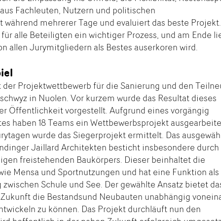
 aus Fachleuten, Nutzern und politischen
t während mehrerer Tage und evaluiert das beste Projekt
für alle Beteiligten ein wichtiger Prozess, und am Ende li
on allen Jurymitgliedern als Bestes auserkoren wird.
iel
st der Projektwettbewerb für die Sanierung und den Teiln
schwyz in Nuolen. Vor kurzem wurde das Resultat dieses
 Öffentlichkeit vorgestellt. Aufgrund eines vorgängig
ftes haben 18 Teams ein Wettbewerbsprojekt ausgearbeite
tagen wurde das Siegerprojekt ermittelt. Das ausgewäh
dinger Jaillard Architekten besticht insbesondere durch
igen freistehenden Baukörpers. Dieser beinhaltet die
wie Mensa und Sportnutzungen und hat eine Funktion als
 zwischen Schule und See. Der gewählte Ansatz bietet da
en Zukunft die Bestandsund Neubauten unabhängig vonein
ntwickeln zu können. Das Projekt durchläuft nun den