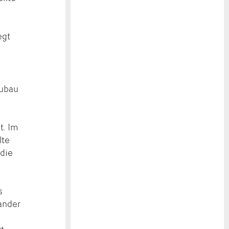
.
egt
eubau
t. Im
lte
 die
s
ander