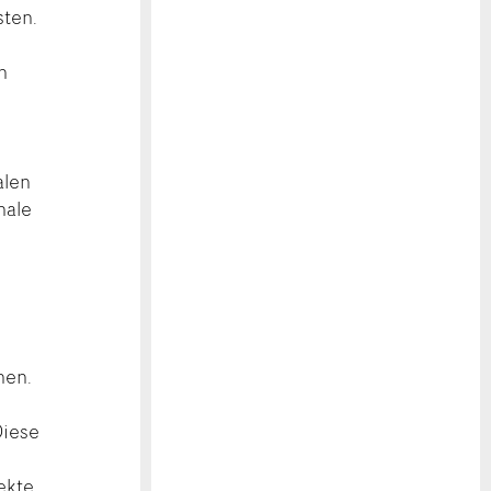
sten.
n
alen
nale
nen.
Diese
ekte