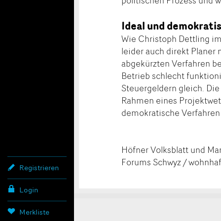
politischen Prozess und w
Ideal und demokrati
Wie Christoph Dettling im 
leider auch direkt Planer
abgekürzten Verfahren bes
Betrieb schlecht funktio
Steuergeldern gleich. Die
Rahmen eines Projektwett
demokratische Verfahren 
Höfner Volksblatt und Ma
Forums Schwyz / wohnhaft
Registrieren
Login
Merkliste