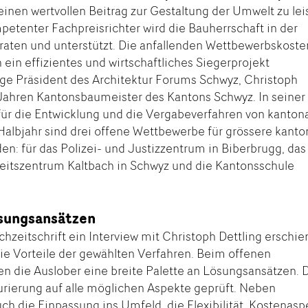
einen wertvollen Beitrag zur Gestaltung der Umwelt zu lei
etenter Fachpreisrichter wird die Bauherrschaft in der
aten und unterstützt. Die anfallenden Wettbewerbskoste
 ein effizientes und wirtschaftliches Siegerprojekt
e Präsident des Architektur Forums Schwyz, Christoph
ei Jahren Kantonsbaumeister des Kantons Schwyz. In seiner
 für die Entwicklung und die Vergabeverfahren von kanton
Halbjahr sind drei offene Wettbewerbe für grössere kanto
n: für das Polizei- und Justizzentrum in Biberbrugg, das
eitszentrum Kaltbach in Schwyz und die Kantonsschule
ösungsansätzen
chzeitschrift ein Interview mit Christoph Dettling erschie
 die Vorteile der gewählten Verfahren. Beim offenen
en die Auslober eine breite Palette an Lösungsansätzen. 
ierung auf alle möglichen Aspekte geprüft. Neben
ch die Einpassung ins Umfeld, die Flexibilität, Kostenasp