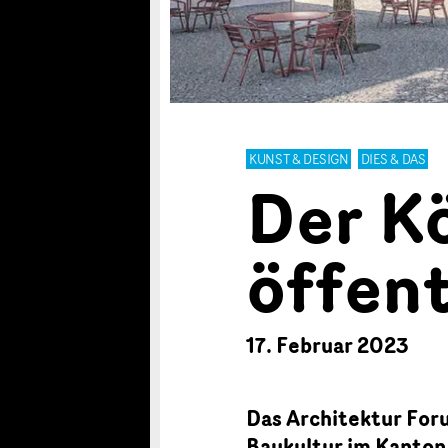
KUNST & DESIGN
DIES & DAS
Der K
öffen
17. Februar 2023
Das Architektur Foru
Baukultur im Kanton