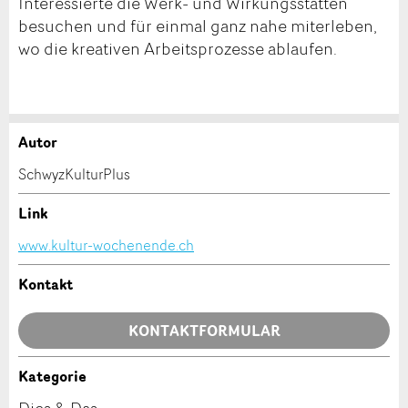
Interessierte die Werk- und Wirkungsstätten
besuchen und für einmal ganz nahe miterleben,
wo die kreativen Arbeitsprozesse ablaufen.
Autor
Anzeige beanstanden
Anzeige weiterempfehlen
SchwyzKulturPlus
Ihr Feedback wird sehr geschätzt!
Empfehlen Sie diese Anzeige an Freunde weiter.
Link
www.kultur-wochenende.ch
Allgemeines Feedback
Anzeige nicht mehr gültig
Kontakt
Anzeige unvollständig
KONTAKTFORMULAR
Kategorie
Kontakt