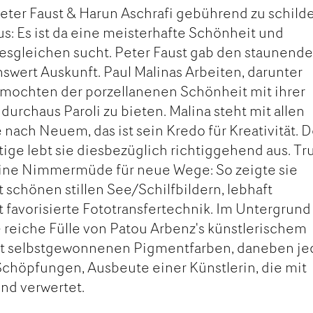
eter Faust & Harun Aschrafi gebührend zu schilde
us: Es ist da eine meisterhafte Schönheit und
hresgleichen sucht. Peter Faust gab den staunend
swert Auskunft. Paul Malinas Arbeiten, darunter
rmochten der porzellanenen Schönheit mit ihrer
 durchaus Paroli zu bieten. Malina steht mit allen
 nach Neuem, das ist sein Kredo für Kreativität. D
ätige lebt sie diesbezüglich richtiggehend aus. Tr
ine Nimmermüde für neue Wege: So zeigte sie
 schönen stillen See/Schilfbildern, lebhaft
it favorisierte Fototransfertechnik. Im Untergrund
 reiche Fülle von Patou Arbenz's künstlerischem
it selbstgewonnenen Pigmentfarben, daneben je
chöpfungen, Ausbeute einer Künstlerin, die mit
und verwertet.