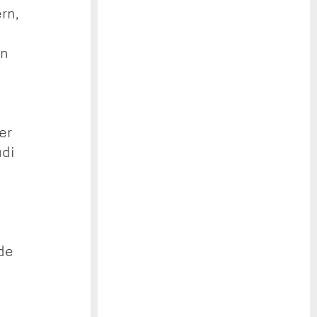
rn,
en
er
udi
de