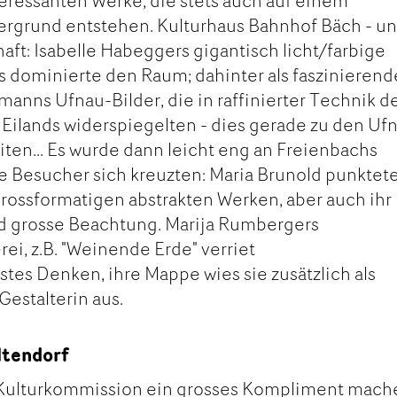
teressanten Werke, die stets auch auf einem
ergrund entstehen. Kulturhaus Bahnhof Bäch - u
aft: Isabelle Habeggers gigantisch licht/farbige
las dominierte den Raum; dahinter als faszinierend
anns Ufnau-Bilder, die in raffinierter Technik d
Eilands widerspiegelten - dies gerade zu den Uf
iten... Es wurde dann leicht eng an Freienbachs
che Besucher sich kreuzten: Maria Brunold punktet
grossformatigen abstrakten Werken, aber auch ihr
nd grosse Beachtung. Marija Rumbergers
ei, z.B. "Weinende Erde" verriet
es Denken, ihre Mappe wies sie zusätzlich als
Gestalterin aus.
ltendorf
Kulturkommission ein grosses Kompliment mach