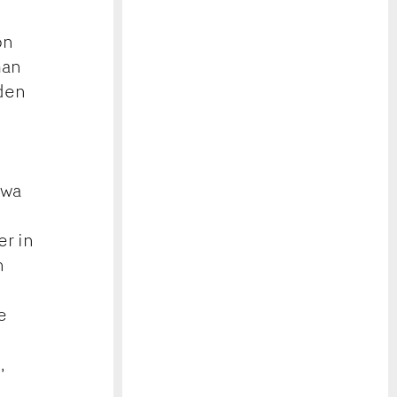
on
man
nden
twa
er in
n
e
,