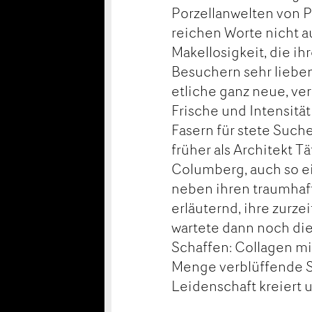
Porzellanwelten von P
reichen Worte nicht a
Makellosigkeit, die i
Besuchern sehr lieben
etliche ganz neue, ve
Frische und Intensität
Fasern für stete Suche
früher als Architekt T
Columberg, auch so e
neben ihren traumhaft
erläuternd, ihre zurze
wartete dann noch die
Schaffen: Collagen m
Menge verblüffende S
Leidenschaft kreiert 