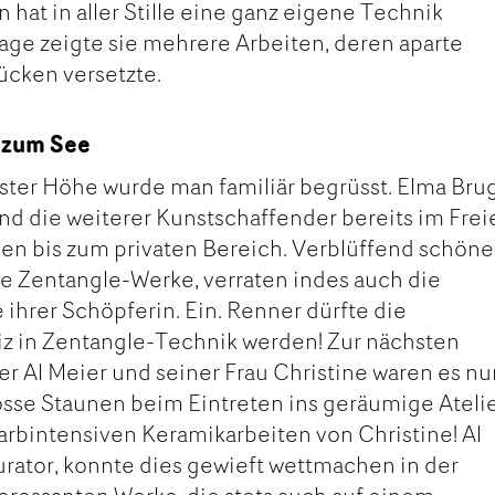
n hat in aller Stille eine ganz eigene Technik
rage zeigte sie mehrere Arbeiten, deren aparte
ücken versetzte.
 zum See
igster Höhe wurde man familiär begrüsst. Elma Bru
und die weiterer Kunstschaffender bereits im Frei
en bis zum privaten Bereich. Verblüffend schöne
hre Zentangle-Werke, verraten indes auch die
ihrer Schöpferin. Ein. Renner dürfte die
z in Zentangle-Technik werden! Zur nächsten
er Al Meier und seiner Frau Christine waren es nu
sse Staunen beim Eintreten ins geräumige Atelie
rbintensiven Keramikarbeiten von Christine! Al
urator, konnte dies gewieft wettmachen in der