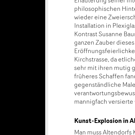
Erläuterung seiner in
philosophischen Hint
wieder eine Zweiersch
Installation in Plexig
Kontrast Susanne Baum
ganzen Zauber dieses 
Eröffnungsfeierlichke
Kirchstrasse, da etli
sehr mit ihren mutig 
früheres Schaffen fa
gegenständliche Maler
verantwortungsbewusst
mannigfach versierte 
Kunst-Explosion in A
Man muss Altendorfs 