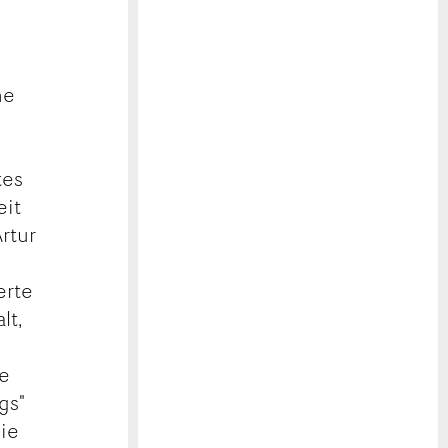
he
g
tes
eit
Artur
erte
lt,
te
gs"
die