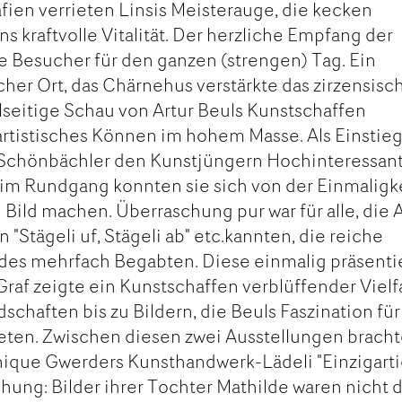
ien verrieten Linsis Meisterauge, die kecken
ns kraftvolle Vitalität. Der herzliche Empfang der
ie Besucher für den ganzen (strengen) Tag. Ein
scher Ort, das Chärnehus verstärkte das zirzensisc
lseitige Schau von Artur Beuls Kunstschaffen
 artistisches Können im hohem Masse. Als Einstie
 Schönbächler den Kunstjüngern Hochinteressan
im Rundgang konnten sie sich von der Einmaligk
n Bild machen. Überraschung pur war für alle, die 
 "Stägeli uf, Stägeli ab" etc.kannten, die reiche
des mehrfach Begabten. Diese einmalig präsenti
af zeigte ein Kunstschaffen verblüffender Vielfa
chaften bis zu Bildern, die Beuls Faszination für
rieten. Zwischen diesen zwei Ausstellungen brach
nique Gwerders Kunsthandwerk-Lädeli "Einzigarti
hung: Bilder ihrer Tochter Mathilde waren nicht 