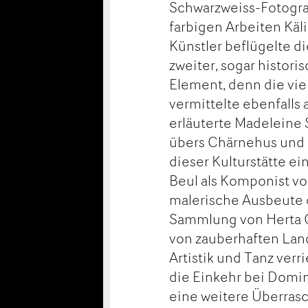
Schwarzweiss-Fotograf
farbigen Arbeiten Käli
Künstler beflügelte d
zweiter, sogar histori
Element, denn die vie
vermittelte ebenfalls
erläuterte Madeleine
übers Chärnehus und 
dieser Kulturstätte ei
Beul als Komponist von
malerische Ausbeute 
Sammlung von Herta Gr
von zauberhaften Lands
Artistik und Tanz ver
die Einkehr bei Domi
eine weitere Überrasc