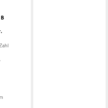
 B
.
Zahl
,
em