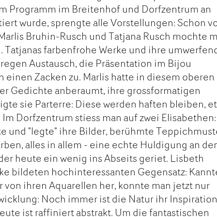
em Programm im Breitenhof und Dorfzentrum an
iert wurde, sprengte alle Vorstellungen: Schon v
Marlis Bruhin-Rusch und Tatjana Rusch mochte 
n. Tatjanas farbenfrohe Werke und ihre umwerfe
n regen Austausch, die Präsentation im Bijou
h einen Zacken zu. Marlis hatte in diesem oberen
er Gedichte anberaumt, ihre grossformatigen
igte sie Parterre: Diese werden haften bleiben, e
Im Dorfzentrum stiess man auf zwei Elisabethen:
gte und "legte" ihre Bilder, berühmte Teppichmust
arben, alles in allem - eine echte Huldigung an de
er heute ein wenig ins Abseits geriet. Lisbeth
rke bildeten hochinteressanten Gegensatz: Kannt
r von ihren Aquarellen her, konnte man jetzt nur
icklung: Noch immer ist die Natur ihr Inspiration
te ist raffiniert abstrakt. Um die fantastischen