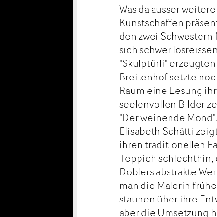
Was da ausser weiter
Kunstschaffen präsent
den zwei Schwestern 
sich schwer losreisse
"Skulptürli" erzeugte
Breitenhof setzte noc
Raum eine Lesung ihr
seelenvollen Bilder ze
"Der weinende Mond". 
Elisabeth Schätti zei
ihren traditionellen F
Teppich schlechthin, d
Doblers abstrakte We
man die Malerin frühe
staunen über ihre Entw
aber die Umsetzung heu