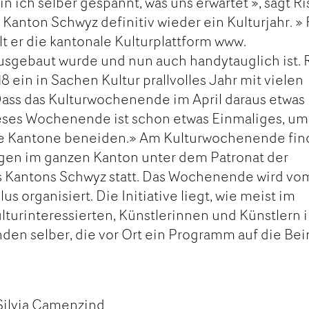
n ich selber gespannt, was uns erwartet », sagt Ris
 Kanton Schwyz definitiv wieder ein Kulturjahr. » 
t er die kantonale Kulturplattform www.
ausgebaut wurde und nun auch handytauglich ist. R
18 ein in Sachen Kultur prallvolles Jahr mit vielen
ass das Kulturwochenende im April daraus etwas
 Dieses Wochenende ist schon etwas Einmaliges, um
re Kantone beneiden.» Am Kulturwochenende fi
ngen im ganzen Kanton unter dem Patronat der
 Kantons Schwyz statt. Das Wochenende wird vo
s organisiert. Die Initiative liegt, wie meist im
lturinteressierten, Künstlerinnen und Künstlern 
en selber, die vor Ort ein Programm auf die Bei
Silvia Camenzind