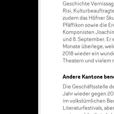
Geschichte Vernissage
Risi, Kulturbeauftrag
zudem das Höfner Sku
Pfäffikon sowie die E
Komponisten Joachim
und 8. September. Er 
Monate überlege, welc
2018 wieder ein wunde
Theatern und vielem 
Andere Kantone ben
Die Geschäftsstelle 
Jahr wieder gegen 200
im volkstümlichen Be
Literaturfestivals, ab