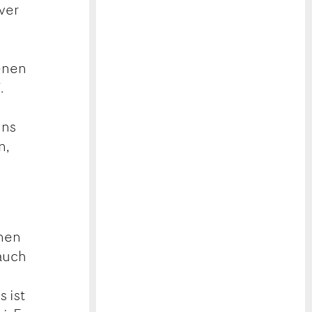
ver
n
renen
.
uns
n,
enen
 auch
 ist