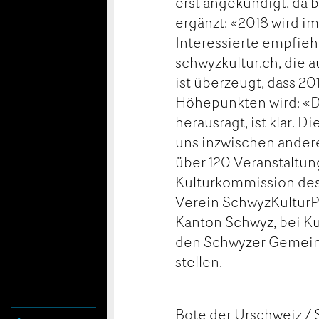
erst angekündigt, da bi
ergänzt: «2018 wird im
Interessierte empfiehl
schwyzkultur.ch, die 
ist überzeugt, dass 20
Höhepunkten wird: «D
herausragt, ist klar.
uns inzwischen ande
über 120 Veranstaltu
Kulturkommission des
Verein SchwyzKulturPlu
Kanton Schwyz, bei Ku
den Schwyzer Gemeind
stellen.
Bote der Urschweiz / 