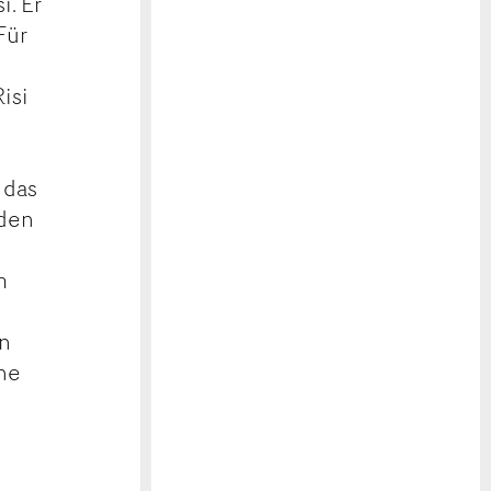
i. Er
Für
isi
 das
nden
m
in
ne