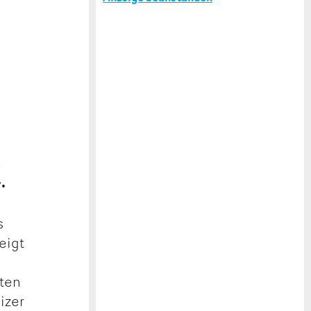
t
.
s
eigt
lten
izer