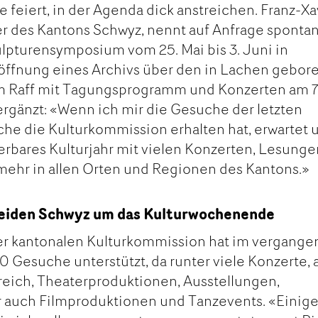
 feiert, in der Agenda dick anstreichen. Franz-Xa
ter des Kantons Schwyz, nennt auf Anfrage sponta
lpturensymposium vom 25. Mai bis 3. Juni in
röffnung eines Archivs über den in Lachen gebo
 Raff mit Tagungsprogramm und Konzerten am 7
ergänzt: «Wenn ich mir die Gesuche der letzten
he die Kulturkommission erhalten hat, erwartet 
rbares Kulturjahr mit vielen Konzerten, Lesunge
mehr in allen Orten und Regionen des Kantons.»
eiden Schwyz um das Kulturwochenende
der kantonalen Kulturkommission hat im vergang
 Gesuche unterstützt, da runter viele Konzerte,
reich, Theaterproduktionen, Ausstellungen,
er auch Filmproduktionen und Tanzevents. «Einiges