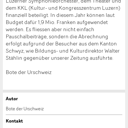
Luzerner Symphonieorchester, dem Theater und
dem KKL (Kultur- und Kongresszentrum Luzern)
finanziell beteiligt. In diesem Jahr können laut
Budget dafür 1,9 Mio. Franken aufgewendet
werden. Es fliessen aber nicht einfach
Pauschalbeiträge, sondern die Abrechnung
erfolgt aufgrund der Besucher aus dem Kanton
Schwyz, wie Bildungs- und Kulturdirektor Walter
Stählin gegenüber unserer Zeitung ausführte.
Bote der Urschweiz
Autor
Anzeige beanstanden
Anzeige weiterempfehlen
Bote der Urschweiz
Ihr Feedback wird sehr geschätzt!
Empfehlen Sie diese Anzeige an Freunde weiter.
Kontakt