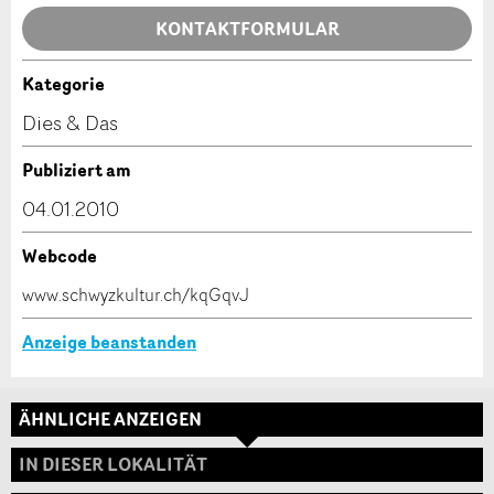
Allgemeines Feedback
KONTAKTFORMULAR
Anzeige nicht mehr gültig
Anzeige unvollständig
Kategorie
Kontakt
Dies & Das
Verfassen Sie eine Nachricht für die Kontaktpersonen
Publiziert am
dieser Anzeige.
04.01.2010
Webcode
* Eingabe erforderlich
www.schwyzkultur.ch/kqGqvJ
ANZEIGE WEITEREMPFEHLEN
Anzeige beanstanden
Nachricht
Schliessen
ÄHNLICHE ANZEIGEN
Adresse
IN DIESER LOKALITÄT