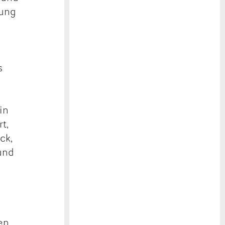
tung
s
in
t,
ck,
und
en