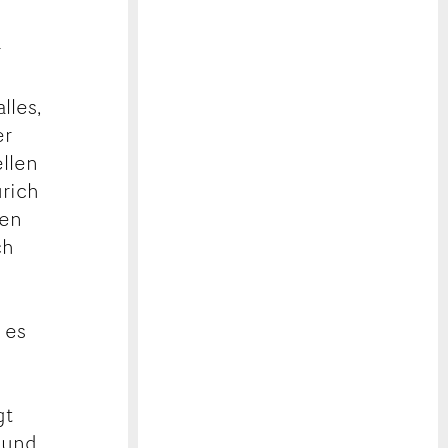
r
0
lles,
er
ellen
ürich
ken
ch
 es
gt
 und