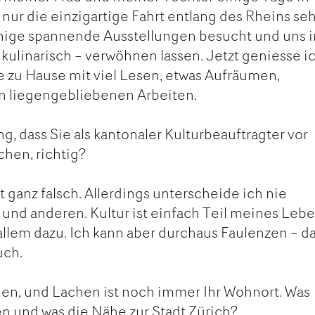
nur die einzigartige Fahrt entlang des Rheins se
nige spannende Ausstellungen besucht und uns i
 kulinarisch – verwöhnen lassen. Jetzt geniesse i
e zu Hause mit viel Lesen, etwas Aufräumen,
n liegengebliebenen Arbeiten.
ng, dass Sie als kantonaler Kulturbeauftragter vor
chen, richtig?
t ganz falsch. Allerdings unterscheide ich nie
 und anderen. Kultur ist einfach Teil meines Leb
llem dazu. Ich kann aber durchaus Faulenzen – d
uch.
en, und Lachen ist noch immer Ihr Wohnort. Was
n und was die Nähe zur Stadt Zürich?