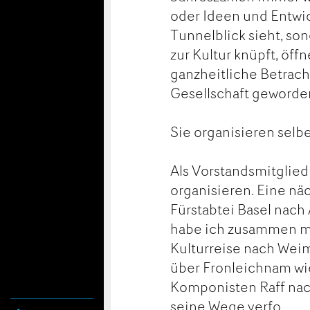
oder Ideen und Entwi
Tunnelblick sieht, so
zur Kultur knüpft, öff
ganzheitliche Betrach
Gesellschaft geworden
Sie organisieren selbe
Als Vorstandsmitglie
organisieren. Eine nä
Fürstabtei Basel nach
habe ich zusammen mi
Kulturreise nach Weima
über Fronleichnam wi
Komponisten Raff nac
seine Wege verfo