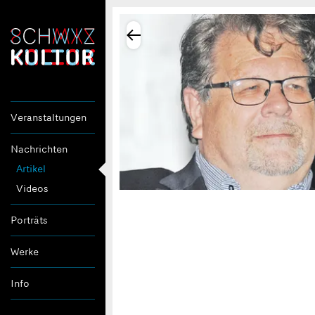
Veranstaltungen
Nachrichten
Artikel
Videos
Porträts
Werke
Info