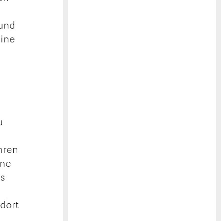
 und
eine
u
ahren
ine
es
dort