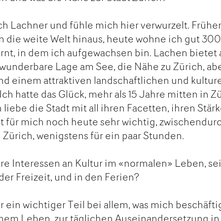
ch Lachner und fühle mich hier verwurzelt. Frühe
in die weite Welt hinaus, heute wohne ich gut 30
nt, in dem ich aufgewachsen bin. Lachen bietet a
 wunderbare Lage am See, die Nähe zu Zürich, ab
d einem attraktiven landschaftlichen und kultur
ch hatte das Glück, mehr als 15 Jahre mitten in Z
 liebe die Stadt mit all ihren Facetten, ihren Stär
t für mich noch heute sehr wichtig, zwischendur
 Zürich, wenigstens für ein paar Stunden.
re Interessen an Kultur im «normalen» Leben, sei
 der Freizeit, und in den Ferien?
 ein wichtiger Teil bei allem, was mich beschäfti
inem Leben, zur täglichen Auseinandersetzung in