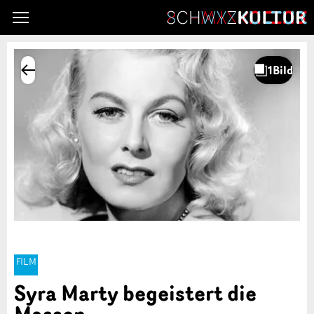
FILM
Syra Marty begeistert die
Massen