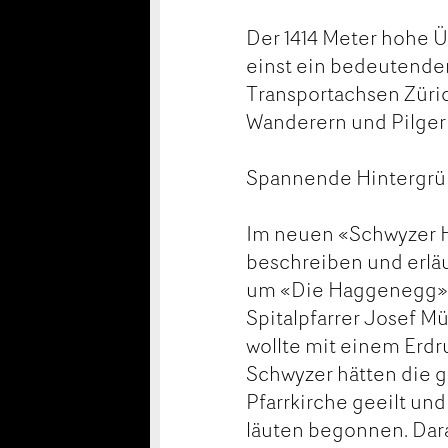
Der 1414 Meter hohe Ü
einst ein bedeutende
Transportachsen Züric
Wanderern und Pilgern
Spannende Hintergr
Im neuen «Schwyzer He
beschreiben und erlä
um «Die Haggenegg». E
Spitalpfarrer Josef M
wollte mit einem Erdr
Schwyzer hätten die g
Pfarrkirche geeilt un
läuten begonnen. Dar