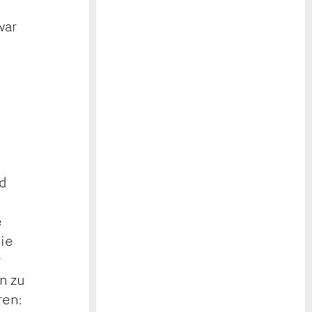
war
nd
e
die
r
n zu
ren: