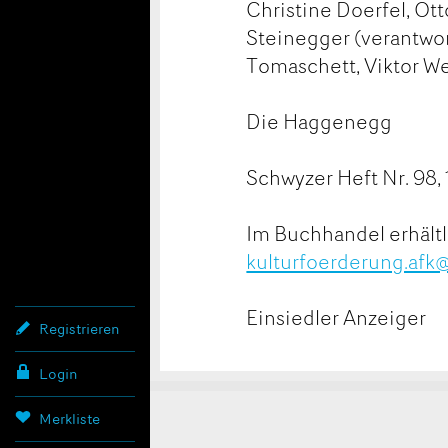
Christine Doerfel, Ot
Steinegger (verantwor
Tomaschett, Viktor We
Die Haggenegg
Schwyzer Heft Nr. 98, 
Im Buchhandel erhältl
kulturfoerderung.afk
Einsiedler Anzeiger
Registrieren
Login
Merkliste