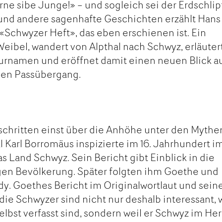
irne sibe Junge!» – und sogleich sei der Erdschlip
 und andere sagenhafte Geschichten erzählt Hans
Schwyzer Heft», das eben erschienen ist. Ein
Weibel, wandert von Alpthal nach Schwyz, erläuter
urnamen und eröffnet damit einen neuen Blick a
chen Passübergang.
hritten einst über die Anhöhe unter den Mythe
l Karl Borromäus inspizierte im 16. Jahrhundert i
s Land Schwyz. Sein Bericht gibt Einblick in die
gen Bevölkerung. Später folgten ihm Goethe und
y. Goethes Bericht im Originalwortlaut und sein
e Schwyzer sind nicht nur deshalb interessant, 
elbst verfasst sind, sondern weil er Schwyz im He