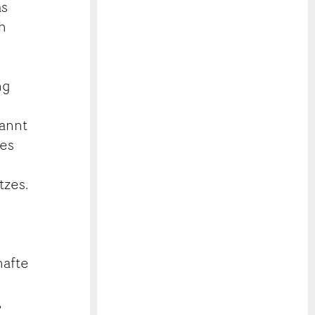
as
h
ng
pannt
des
tzes.
hafte
,