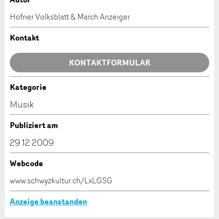
Anzeige beanstanden
Anzeige weiterempfehlen
Höfner Volksblatt & March Anzeiger
Ihr Feedback wird sehr geschätzt!
Empfehlen Sie diese Anzeige an Freunde weiter.
Kontakt
Allgemeines Feedback
KONTAKTFORMULAR
Anzeige nicht mehr gültig
Anzeige unvollständig
Kategorie
Kontakt
Musik
Verfassen Sie eine Nachricht für die Kontaktpersonen
Publiziert am
dieser Anzeige.
29.12.2009
Webcode
* Eingabe erforderlich
www.schwyzkultur.ch/LxLGSG
ANZEIGE WEITEREMPFEHLEN
Anzeige beanstanden
Nachricht
Schliessen