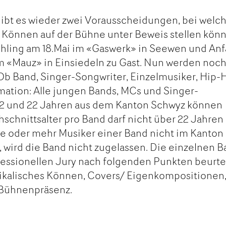
ibt es wieder zwei Vorausscheidungen, bei welc
 Können auf der Bühne unter Beweis stellen kön
rühling am 18.Mai im «Gaswerk» in Seewen und An
m «Mauz» in Einsiedeln zu Gast. Nun werden noc
Ob Band, Singer-Songwriter, Einzelmusiker, Hip-
ation: Alle jungen Bands, MCs und Singer-
12 und 22 Jahren aus dem Kanton Schwyz können
schnittsalter pro Band darf nicht über 22 Jahren
te oder mehr Musiker einer Band nicht im Kanton
 wird die Band nicht zugelassen. Die einzelnen 
essionellen Jury nach folgenden Punkten beurtei
ikalisches Können, Covers/ Eigenkompositionen
 Bühnenpräsenz.