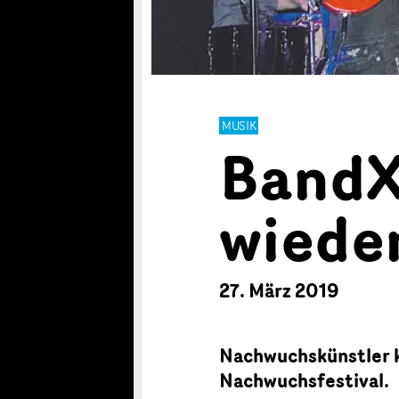
MUSIK
BandX
wiede
27. März 2019
Nachwuchskünstler k
Nachwuchsfestival.