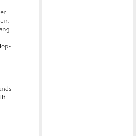
her
nen.
fang
h
Hop-
Bands
lt:
,