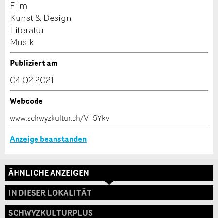
Verfassen Sie eine Nachricht für die Kontaktpersonen
Film
ANZEIGE WEITEREMPFEHLEN
dieser Anzeige.
Kunst & Design
Literatur
Nachricht
Schliessen
Musik
Publiziert am
04.02.2021
* Eingabe erforderlich
Webcode
Zur Qualitätssicherung wird eine Kopie der E-Mail
www.schwyzkultur.ch/VT5Ykv
Adresse
an guidle übermittelt.
Anzeige beanstanden
NACHRICHT SENDEN
Schliessen
ÄHNLICHE ANZEIGEN
IN DIESER LOKALITÄT
SCHWYZKULTURPLUS