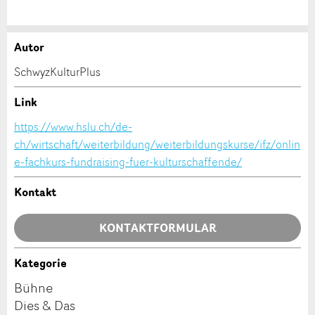
Autor
Anzeige beanstanden
Anzeige weiterempfehlen
SchwyzKulturPlus
Ihr Feedback wird sehr geschätzt!
Empfehlen Sie diese Anzeige an Freunde weiter.
Link
https://www.hslu.ch/de-
Allgemeines Feedback
ch/wirtschaft/weiterbildung/weiterbildungskurse/ifz/onlin
Anzeige nicht mehr gültig
e-fachkurs-fundraising-fuer-kulturschaffende/
Anzeige unvollständig
Kontakt
KONTAKTFORMULAR
Kategorie
Kontakt
Bühne
* Eingabe erforderlich
Dies & Das