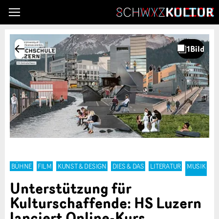
BÜHNE
FILM
KUNST & DESIGN
DIES & DAS
LITERATUR
MUSIK
Unterstützung für
Kulturschaffende: HS Luzern
lanciert Online-Kurs