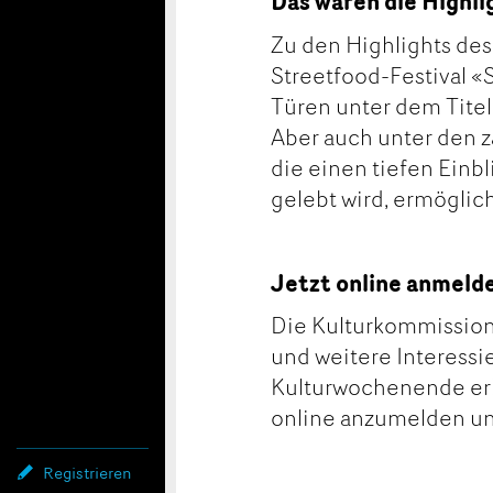
Das waren die Highl
Zu den Highlights de
Streetfood-Festival «S
Türen unter dem Titel
Aber auch unter den z
die einen tiefen Einbl
gelebt wird, ermöglic
Jetzt online anmeld
Die Kulturkommission
und weitere Interessi
Kulturwochenende erha
online anzumelden u
Registrieren