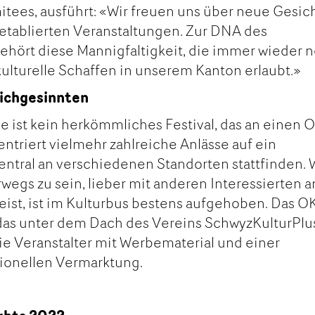
tees, ausführt: «Wir freuen uns über neue Gesic
etablierten Veranstaltungen. Zur DNA des
hört diese Mannigfaltigkeit, die immer wieder 
kulturelle Schaffen in unserem Kanton erlaubt.»
eichgesinnten
ist kein herkömmliches Festival, das an einen O
ntriert vielmehr zahlreiche Anlässe auf ein
ntral an verschiedenen Standorten stattfinden. 
erwegs zu sein, lieber mit anderen Interessierten a
eist, ist im Kulturbus bestens aufgehoben. Das O
as unter dem Dach des Vereins SchwyzKulturPlu
die Veranstalter mit Werbematerial und einer
sionellen Vermarktung.