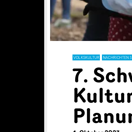
VOLKSKULTUR
NACHRICHTEN 
7. Sc
Kultu
Planu