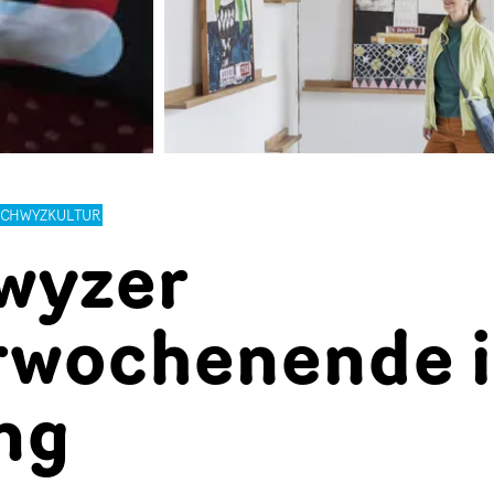
SCHWYZKULTUR
hwyzer
rwochenende 
ng