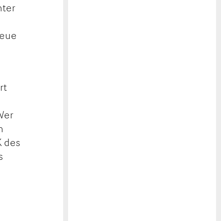
hter
neue
rt
Wer
n
K des
s