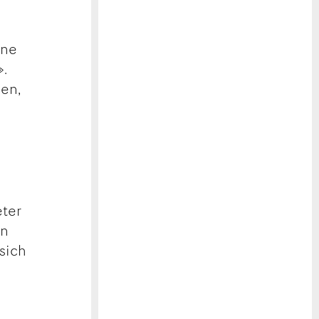
ene
».
len,
eter
en
sich