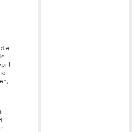
 die
ie
pril
die
en,
t
d
in