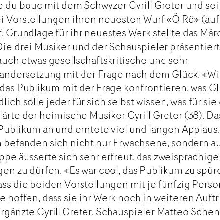
 du bouc mit dem Schwyzer Cyrill Greter und se
ei Vorstellungen ihren neuesten Wurf «Ö Rö» (auf
f. Grundlage für ihr neuestes Werk stellte das Mä
Die drei Musiker und der Schauspieler präsentier
auch etwas gesellschaftskritische und sehr
andersetzung mit der Frage nach dem Glück. «Wi
das Publikum mit der Frage konfrontieren, was G
ich solle jeder für sich selbst wissen, was für sie
klärte der heimische Musiker Cyrill Greter (38). Da
Publikum an und erntete viel und langen Applaus.
 befanden sich nicht nur Erwachsene, sondern a
ppe äusserte sich sehr erfreut, das zweisprachige
gen zu dürfen. «Es war cool, das Publikum zu spür
dass die beiden Vorstellungen mit je fünfzig Pers
e hoffen, dass sie ihr Werk noch in weiteren Auftr
ergänzte Cyrill Greter. Schauspieler Matteo Schen