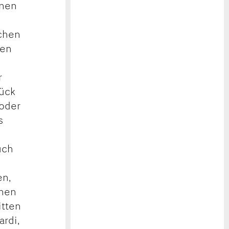
inen
rchen
ten
r
lück
 oder
s
uch
en,
onen
itten
ardi,