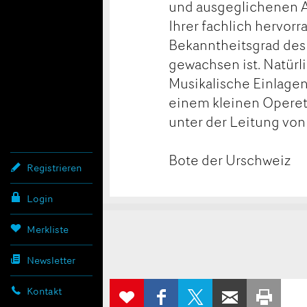
und ausgeglichenen Ar
Ihrer fachlich hervor
Bekanntheitsgrad des
gewachsen ist. Natürl
Musikalische Einlagen
einem kleinen Operett
unter der Leitung von
Bote der Urschweiz
Registrieren
Login
Konta
Anzei
Anzei
Merkliste
Newsletter
beans
weite
AUF
AUF X
PER E-
ZUR
Kontakt
FACEBOOK
TEILEN
WEITEREMP
AUS
MERKLISTE