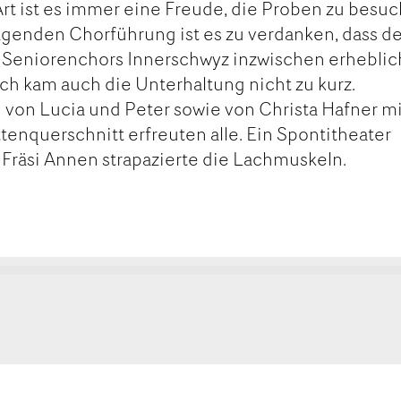
t ist es immer eine Freude, die Proben zu besuc
ragenden Chorführung ist es zu verdanken, dass d
 Seniorenchors Innerschwyz inzwischen erheblic
ich kam auch die Unterhaltung nicht zu kurz.
 von Lucia und Peter sowie von Christa Hafner mi
enquerschnitt erfreuten alle. Ein Spontitheater
 Fräsi Annen strapazierte die Lachmuskeln.
kt
ge
ge
tanden
rempfehlen
MAIL
SEITE
FEHLEN
DRUCKEN