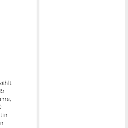
d
ählt
15
ahre,
0
tin
en