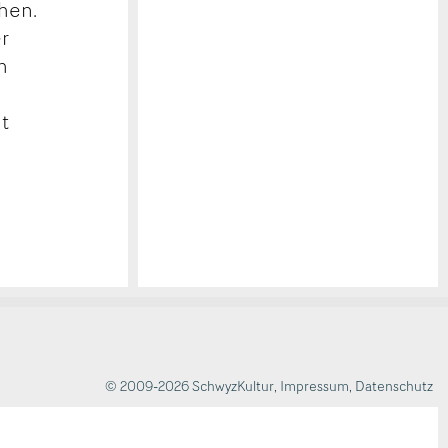
hen.
er
h
t
© 2009-2026 SchwyzKultur
,
Impressum
,
Datenschutz