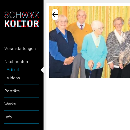
Veranstaltungen
Nachrichten
Artikel
Videos
Porträts
Werke
Info