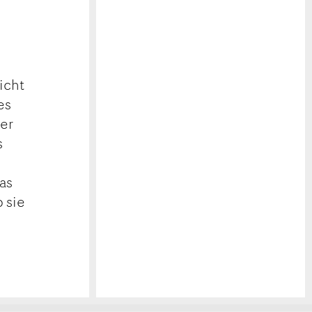
icht
es
ber
s
as
 sie