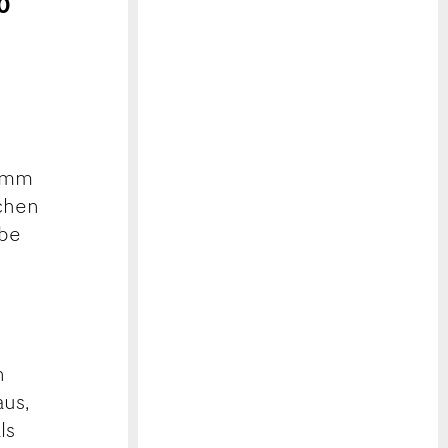
60
ramm
schen
ebe
n
aus,
ls