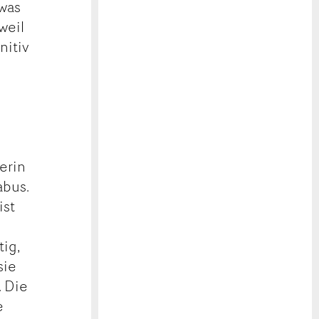
twas
weil
nitiv
erin
abus.
ist
tig,
sie
. Die
e