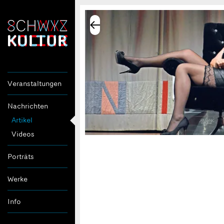
Veranstaltungen
Nachrichten
Artikel
Videos
Porträts
Werke
Info