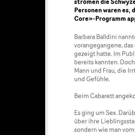
strömen die Schwyz
Personen waren es, d
Core»-Programm app
Barbara Balldini nann
vorangegangene, das 
gezeigt hatte. Im Pub
bereits kannten. Doch
Mann und Frau, die Ir
und Gefühle.
Beim Cabarett ange
Es ging um Sex. Darübe
über ihre Lieblingsst
sondern wie man vom G