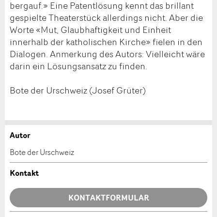
bergauf.» Eine Patentlösung kennt das brillant
gespielte Theaterstück allerdings nicht. Aber die
Worte «Mut, Glaubhaftigkeit und Einheit
innerhalb der katholischen Kirche» fielen in den
Dialogen. Anmerkung des Autors: Vielleicht wäre
darin ein Lösungsansatz zu finden.
Bote der Urschweiz (Josef Grüter)
Autor
Anzeige beanstanden
Anzeige weiterempfehlen
Bote der Urschweiz
Ihr Feedback wird sehr geschätzt!
Empfehlen Sie diese Anzeige an Freunde weiter.
Kontakt
Allgemeines Feedback
KONTAKTFORMULAR
Anzeige nicht mehr gültig