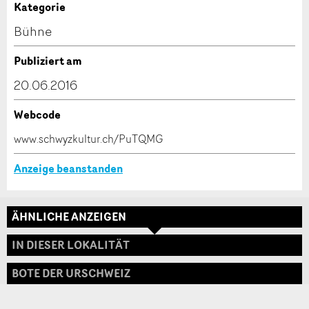
Anzeige unvollständig
Kategorie
Kontakt
Bühne
Verfassen Sie eine Nachricht für die Kontaktpersonen
Publiziert am
dieser Anzeige.
20.06.2016
Webcode
* Eingabe erforderlich
www.schwyzkultur.ch/PuTQMG
ANZEIGE WEITEREMPFEHLEN
Anzeige beanstanden
Nachricht
Schliessen
ÄHNLICHE ANZEIGEN
Adresse
IN DIESER LOKALITÄT
BOTE DER URSCHWEIZ
* Eingabe erforderlich
Zur Qualitätssicherung wird eine Kopie der E-Mail