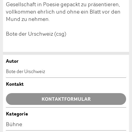
Gesellschaft in Poesie gepackt zu präsentieren,
vollkommen ehrlich und ohne ein Blatt vor den
Mund zu nehmen.
Bote der Urschweiz (csg)
Autor
Anzeige beanstanden
Anzeige weiterempfehlen
Bote der Urschweiz
Ihr Feedback wird sehr geschätzt!
Empfehlen Sie diese Anzeige an Freunde weiter.
Kontakt
Allgemeines Feedback
KONTAKTFORMULAR
Anzeige nicht mehr gültig
Anzeige unvollständig
Kategorie
Kontakt
Bühne