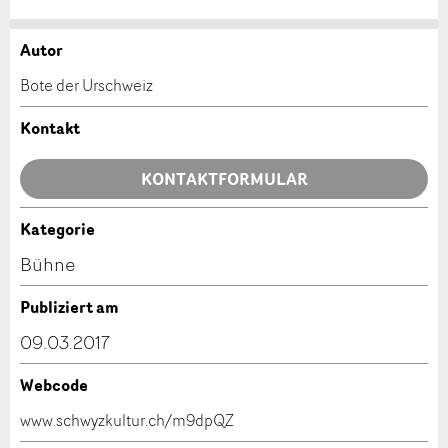
Autor
Anzeige beanstanden
Anzeige weiterempfehlen
Bote der Urschweiz
Ihr Feedback wird sehr geschätzt!
Empfehlen Sie diese Anzeige an Freunde weiter.
Kontakt
Allgemeines Feedback
KONTAKTFORMULAR
Anzeige nicht mehr gültig
Anzeige unvollständig
Kategorie
Kontakt
Bühne
Verfassen Sie eine Nachricht für die Kontaktpersonen
Publiziert am
dieser Anzeige.
09.03.2017
Webcode
* Eingabe erforderlich
www.schwyzkultur.ch/m9dpQZ