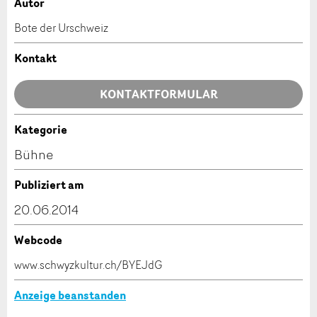
Autor
Anzeige beanstanden
Anzeige weiterempfehlen
Bote der Urschweiz
Ihr Feedback wird sehr geschätzt!
Empfehlen Sie diese Anzeige an Freunde weiter.
Kontakt
Allgemeines Feedback
KONTAKTFORMULAR
Anzeige nicht mehr gültig
Anzeige unvollständig
Kategorie
Kontakt
Bühne
Verfassen Sie eine Nachricht für die Kontaktpersonen
Publiziert am
dieser Anzeige.
20.06.2014
Webcode
* Eingabe erforderlich
www.schwyzkultur.ch/BYEJdG
ANZEIGE WEITEREMPFEHLEN
Anzeige beanstanden
Nachricht
Schliessen